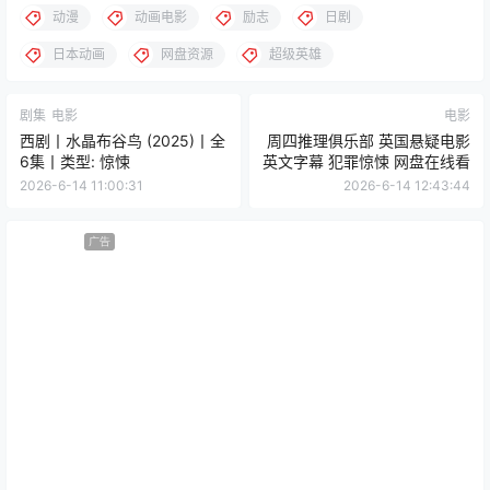
动漫
动画电影
励志
日剧
日本动画
网盘资源
超级英雄
剧集
电影
电影
西剧丨水晶布谷鸟 (2025)丨全
周四推理俱乐部 英国悬疑电影
6集丨类型: 惊悚
英文字幕 犯罪惊悚 网盘在线看
2026-6-14 11:00:31
2026-6-14 12:43:44
广告