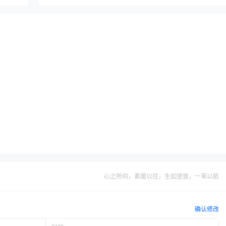
心之所向，素履以往，生如逆旅，一苇以航
确认修改