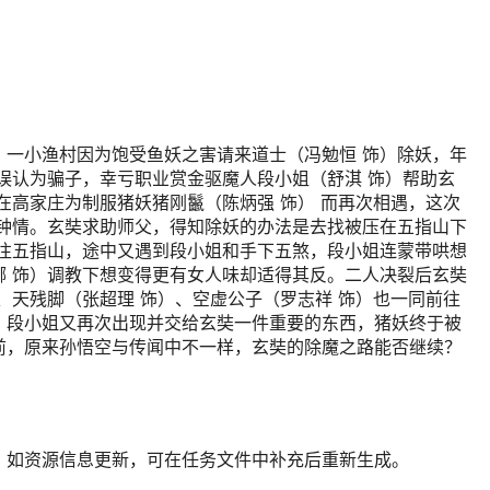
，一小渔村因为饱受鱼妖之害请来道士（冯勉恒 饰）除妖，年
误认为骗子，幸亏职业赏金驱魔人段小姐（舒淇 饰）帮助玄
在高家庄为制服猪妖猪刚鬣（陈炳强 饰） 而再次相遇，这次
见钟情。玄奘求助师父，得知除妖的办法是去找被压在五指山下
前往五指山，途中又遇到段小姐和手下五煞，段小姐连蒙带哄想
娜 饰）调教下想变得更有女人味却适得其反。二人决裂后玄奘
、天残脚（张超理 饰）、空虚公子（罗志祥 饰）也一同前往
，段小姐又再次出现并交给玄奘一件重要的东西，猪妖终于被
前，原来孙悟空与传闻中不一样，玄奘的除魔之路能否继续？
；如资源信息更新，可在任务文件中补充后重新生成。