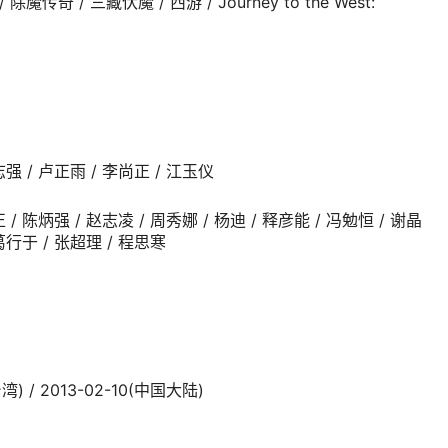
奇 / 三藏伏魔 / 西游 / Journey to the West:
志强 / 卢正雨 / 李尚正 / 江玉仪
正 / 陈炳强 / 赵志凌 / 周秀娜 / 杨迪 / 释彦能 / 冯勉恒 / 谢晶
 葛行于 / 张超理 / 程思寒
) / 2013-02-10(中国大陆)