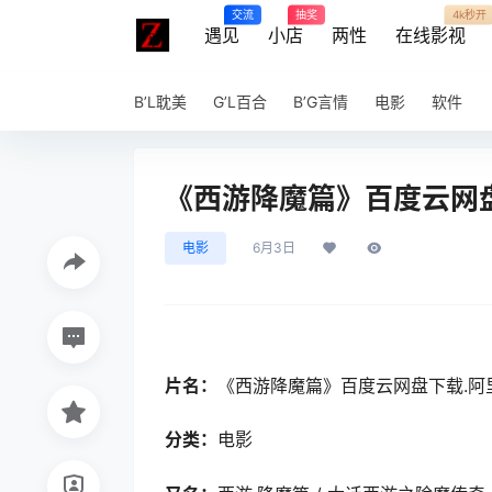
交流
抽奖
4k秒开
遇见
小店
两性
在线影视
B’L耽美
G’L百合
B’G言情
电影
软件
《西游降魔篇》百度云网盘下
电影
6月3日
片名：
《西游降魔篇》百度云网盘下载.阿里云
分类：
电影