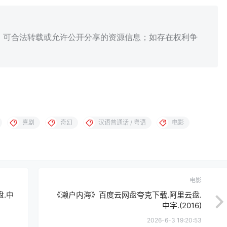
、可合法转载或允许公开分享的资源信息；如存在权利争
喜剧
奇幻
汉语普通话 / 粤语
电影
电影
.中
《濑户内海》百度云网盘夸克下载.阿里云盘.
中字.(2016)
2026-6-3 19:20:53