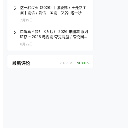
5
这一秒过火 (2026) 丨张凌赫 / 王楚然主
演丨剧情 / 爱情丨国剧丨又名: 这一秒
7月19日
6
口碑真不错！《入戏》 2026 未删减 限时
转存 – 2026 电视剧 夸克网盘 / 夸克网盘
高清转存
6月29日
最新评论
PREV
NEXT