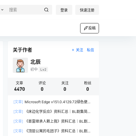
登录
快速注册
投稿
关于作者
关注
私信
北辰
初中
Lv2
文章
评论
关注
粉丝
4470
0
0
0
[文章]
Microsoft Edge v151.0.4129.72绿色便携
版
[文章]
《床边化学反应》资料汇总｜BL剧集简介
与资源链接
[文章]
《首富继承人赖上我》资料汇总｜BL剧集
简介与资源链接
[文章]
《顶层公寓的毛团子》资料汇总｜BL剧集