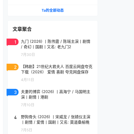
简介与资源链接
Ta的全部动态
文章聚合
1
九门 (2026) 丨陈伟霆 / 陈瑶主演丨剧情
/ 奇幻丨国剧丨又名: 老九门2
7月30日
2
【韩剧】21世纪大君夫人 百度云网盘夸克
下载（2026） 爱情 喜剧 夸克网盘保存
4月11日
3
夫妻的博弈 (2026) 丨高海宁 / 马国明主
演丨剧情丨港剧
7月10日
4
野狗骨头 (2026) 丨宋威龙 / 张婧仪主演
丨剧情 / 爱情丨国剧丨又名: 莫道桑榆晚
7月5日