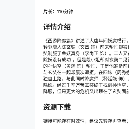
片长：
110分钟
详情介绍
《西游降魔篇》讲述了大唐年间妖魔横行
轻驱魔人陈玄奘（文章 饰）前来帮忙却被
奘制服了鱼妖真身（李尚正 饰）。二人又
除妖没有成功 ，但是段小姐却对玄奘二
的孙悟空（黄渤 饰）帮忙，于是他准备
与玄奘在一起却屡次遭拒，在四妹（周秀
独自上路，与此同时降魔师（释延能 饰）
除妖。经过千辛万苦玄奘终于找到孙悟空
降服，但是更大的危机又出现在了玄奘面
资源下载
链接可能存在时效性，建议先转存再查看