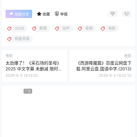
海报分享
收藏
举报
2008
剧情
动作
泰国
电影
网盘资源
电影
电影
太劲爆了！《采石场的圣母》
《西游降魔篇》百度云网盘下
2025 中文字幕 未删减 限时转
载.阿里云盘.国语中字.(2013)
存
2026-6-3 19:16:26
2026-6-3 19:20:10
广告