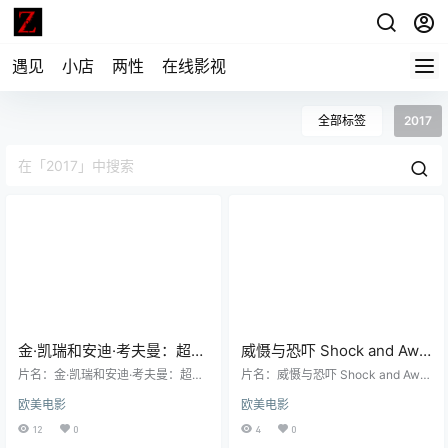
遇见
小店
两性
在线影视
全部标签
2017
金·凯瑞和安迪·考夫曼：超越
威慑与恐吓 Shock and Awe
伟大 (2017)丨8.8分丨冷门高
(2017)丨6.8分丨罗伯·莱纳导
片名：金·凯瑞和安迪·考夫曼：超越
片名：威慑与恐吓 Shock and Awe
分纪录片推荐 英语中字
伟大 (2017)丨8.8分丨冷门高分纪录
演作品 英语中字
(2017)丨6.8分丨罗伯·莱纳导演作品
欧美电影
欧美电影
片推荐 英语中字 分类：电影 又名：
英语中字 分类：电影 又名：震撼真
吉姆与安迪:伟大的超越 类型：纪录
相(台) / 震慑 类型：传记 / 历史 / 战
12
0
4
0
片 导演：克里斯·史密斯 主演：金·
争 导演：罗伯·莱纳 编剧：乔伊·哈