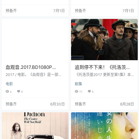
连连发生离奇的死亡事件，就连当
东方快车上巧破一桩谋杀奇案的...
今圣上也难逃厄...
预备齐
7月1日
预备齐
7月1日
血观音‎.2017.BD1080P
追到停不下来！《托洛茨基
2025-03-01
2017 更新至第1集》 2017
2017 / 电影。《血观音》是一部由
《托洛茨基2017 更新至第1集》本
惠英红主演的电影，电影《血观
未删减 限时转存 – 2017 电
次更新已整理为最新剧集内容，适
电影
剧集
音》讲述了惠英红、吴可熙及14岁
合继续追更或补看当前进度。 作品
视剧 夸克网盘 高清转存
童星文淇扮演的一家女性，通过高
年份：2017 托洛茨基2017 更新至
6
0
11
0
超手腕及柔软身段在复杂的政商关
第1集已整理夸克网盘转存入口，建
系中生存取利...
议先保存到自己的网盘后再观看，
预备齐
6月30日
预备齐
6月28日
链接失效可查看页面提示。