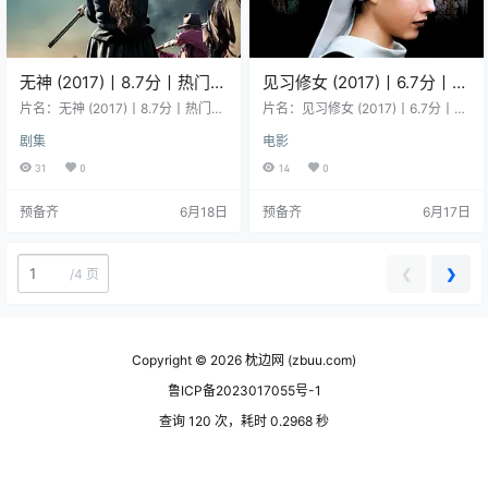
无神 (2017)丨8.7分丨热门高
见习修女 (2017)丨6.7分丨玛
分西部剧集推荐 全7集
格丽特·库里主演电影 圣丹斯
片名：无神 (2017)丨8.7分丨热门高
片名：见习修女 (2017)丨6.7分丨玛
分西部剧集推荐 全7集 分类：剧集
电影节 评审团大奖
格丽特·库里主演电影 圣丹斯电影节
剧集
电影
又名：无神之境(台) / 无神之地 类
评审团大奖 分类：电影 又名：爱的
型：剧情 / 西部 导演：斯科特·弗兰
见习生 / 见习 类型：剧情 / 同性 导
31
0
14
0
克 编剧：斯科特·弗兰克 主演：杰克
演：玛格丽特·贝茨 编剧：玛格丽特·
·奥康奈尔 / 米歇尔·道克瑞 / 斯科特·
贝茨 主演：迪安娜·阿格隆 / 朱丽安
预备齐
6月18日
预备齐
6月17日
麦克纳里 / 梅里特·韦弗 / 托马斯·布
妮·尼科尔森 / 玛格丽特·库里 / 丽亚
罗迪-桑斯特 / 更多… 地区：美国 语
娜·莱伯拉托 / 摩根·塞勒 / 更多… 地
言：英语 首播/上映：2017-11-22
区：美国 语言：英语 首播/上映：2
(美国) 年份：2017 集数：7 片长：
017-01-20(圣丹斯电影节) / 2017-
❮
❯
/
4 页
…
…
Copyright © 2026
枕边网 (zbuu.com)
鲁ICP备2023017055号-1
查询 120 次，耗时 0.2968 秒