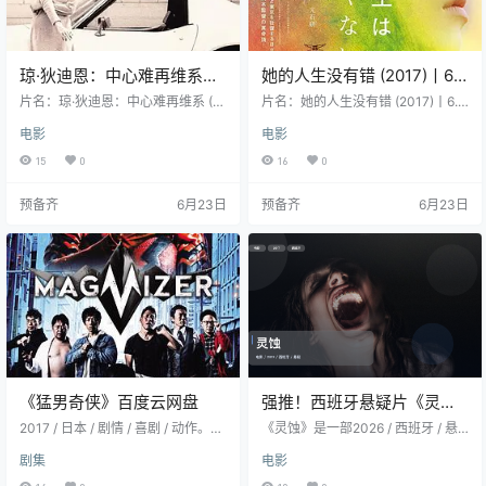
琼·狄迪恩：中心难再维系
她的人生没有错 (2017)丨6.5
(2017)丨8.7分丨冷门高分纪
分丨泷内公美/高良健吾主演
片名：琼·狄迪恩：中心难再维系 (2
片名：她的人生没有错 (2017)丨6.5
录片推荐 英语中字
017)丨8.7分丨冷门高分纪录片推荐
日语中字
分丨泷内公美/高良健吾主演 日语中
电影
电影
英语中字 分类：电影 类型：纪录片
字 分类：电影 又名：她的东京应召
导演：Griffin Dunne 主演：琼·狄迪
周末(台) / Side Job 类型：剧情 导
15
0
16
0
恩 / 汤姆·布罗考 / 格里芬·邓恩 / 哈
演：广木隆一 编剧：加藤正人 / 广
里森·福特 / 戴维·黑尔 / 更多… 地
木隆一 主演：泷内公美 / 光石研 / 高
预备齐
6月23日
预备齐
6月23日
区：美国 语言：英语 首播/上映：2
良健吾 / 柄本时生 / 莲佛美沙子 / 更
017-10-11(纽约电影节) 年份：201
多… 地区：日本 语言：日语 首播/上
7 片长：92分钟 详情介绍 格里芬・
映：2017-07-15(日本) 年份：2017
邓恩（Griffin Dunne…
片长：120分钟 详情介绍 史无…
《猛男奇侠》百度云网盘
强推！西班牙悬疑片《灵
蚀》 2017 未删减 限时转存
2017 / 日本 / 剧情 / 喜剧 / 动作。因
《灵蚀》是一部2026 / 西班牙 / 悬
为黑暗一族即将觉醒，常年在山上
疑 / 电影作品。 作品由帕科·普拉萨
剧集
电影
修行的真熊烈来到城市里，寻找能
执导。 如果你更在意剧情推进、人
为自己提供能量的“神雄”。在记者永
物关系和情绪张力，这部会比较好