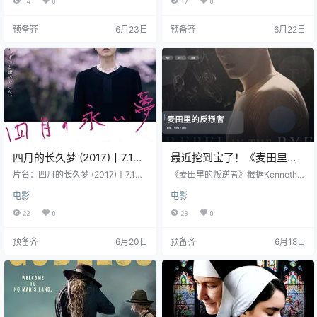
14
0
19
0
宫薰的帮助下，他终于找到了传说
进入
中的神雄，而神雄们的真实身...
预备齐
6月23日
预备齐
6月22日
四月的长久梦 (2017)丨7.1分
最近挖到宝了！《麦田里的
丨冷门治愈电影推荐
反叛者》 2017 未删减 限时
片名：四月的长久梦 (2017)丨7.1分
《麦田里的叛逆者》根据Kenneth S
丨冷门治愈电影推荐 分类：电影 又
转存
lawenski所著传记《塞林格的人
电影
电影
名：櫻花下我記得(台) / Summer Bl
生》（JD Salinger: A Life）改编，
ooms 类型：剧情 导演：中川龙太
由丹尼·斯特朗（Dann...
22
0
28
0
郎 编剧：中川龙太郎 主演：朝仓亚
纪 / 三浦贵大 / 川崎百合子 / 高桥由
预备齐
6月20日
预备齐
6月18日
美子 / 青柳文子 / 更多… 地区：日本
语言：日语 首播/上映：2017-06-2
4(莫斯科电影节) / 2018-05-12(日
本) 年份：2017 片长：9…