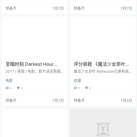
亲的去世使得琦莉耶受很大的打
预备齐
7月7日
预备齐
7月7日
击，然后琦莉耶开始...
至暗时刻 Darkest Hour
评分很稳 《魔法少女奈叶
(2017) 1080p 2025-02-25
Reflection》 2017 高清全集
2017 / 英国 / 电影。影片讲述英国
魔法少女奈叶 Reflection已更新高
首相丘吉尔在作为首相期间面临的
夸克网盘资源
清资源，适合关注高分剧的用户，
电影
动漫
最重要的审判：是向纳粹妥协做俘
支持夸克网盘保存，资源入口持续
虏，还是团结人民群起反抗？丘吉
维护。建议先保存到自己的夸克网
8
0
7
0
尔将集结整个国家为自由奋战，试
盘后观看，链接失效可查看页面最
图改变世界历史进程...
新提示。
预备齐
7月7日
预备齐
7月5日