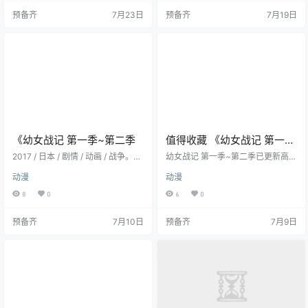
凯瑞 / 安迪·考夫曼 地区：美国 语
特斯通 主演：伍迪·哈里森 / 米拉·乔
预备齐
7月23日
预备齐
7月19日
言：英语 首播/上映：2017-09-05
沃维奇 / 杰西卡·贝尔 / 詹姆斯·麦斯
(威尼斯电影节) / 2017-11-17(美国)
登 / 汤米·李·琼斯 / 更多… 地区：美
年份：2017 片长：95分钟 详情介
国 语言：英语 首播/上映：2017-09
绍 夸克网盘 金·凯瑞和安迪·考夫
-30(苏黎世电影节) …
曼：超越伟大 …
《幼女战记 第一季~第二季
值得收藏 《幼女战记 第一季
~第二季》 2017 1080P全集
2017 / 日本 / 剧情 / 动画 / 战争。统
幼女战记 第一季~第二季已更新高清
一历1923年6月。金发碧眼的幼女，
夸克网盘资源
资源，适合关注高分剧的用户，支
动漫
动漫
谭雅·提古雷查夫，正作为部队勤务
持夸克网盘、夸克网盘保存，资源
的一环而在北方军管区诺登战区第
入口持续维护。建议先保存到自己
8
0
6
0
三巡逻线进行帝国军士官学校最终
的夸克网盘后观看，链接失效可查
课程的研修。作为航空魔...
看页面最新提示。
预备齐
7月10日
预备齐
7月9日