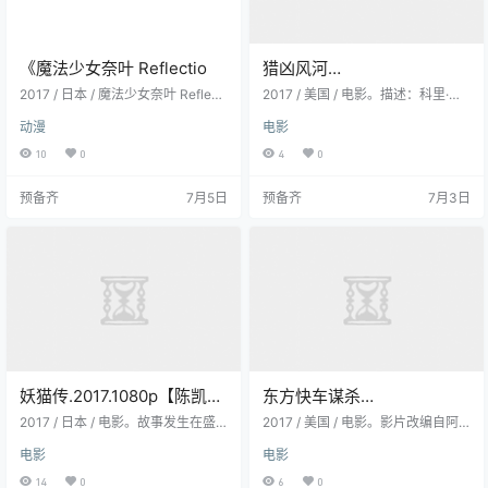
《魔法少女奈叶 Reflectio
猎凶风河
谷.Wind.River.2017.HD1080
2017 / 日本 / 魔法少女奈叶 Reflecti
2017 / 美国 / 电影。描述：科里·兰
on百度云网盘。阿米蒂埃和琦莉耶
P.英语中字 2025-03-03
伯特是美国怀俄明州印第安自留区
动漫
电影
还有她们的家人从小就过着幸福的
捕猎者和FBI探员珍·班纳一起调查一
生活，但随着厄立特里亚慢慢的毁
宗发生在风河谷的少女谋杀案，一
10
0
4
0
灭，其父患上不治之病而去世。父
个从自然中汲取生活智慧和信仰的
亲的去世使得琦莉耶受很大的打
猎人，一个还...
预备齐
7月5日
预备齐
7月3日
击，然后琦莉耶开始...
妖猫传.2017.1080p【陈凯
东方快车谋杀
歌/黄轩/张雨绮/秦昊/刘昊然/
案.2017.HD1080P 2025-
2017 / 日本 / 电影。故事发生在盛
2017 / 美国 / 电影。影片改编自阿
欧豪】 2025-02-09
唐时期的长安城，白乐天(黄轩 饰)本
02-21
加莎·克里斯蒂原著小说《东方快车
电影
电影
是朝廷要官，却为了收集写诗的素
谋杀案》，讲述大侦探波洛（肯尼
材而甘愿被贬为起居郎。长安城内
思·布拉纳 Kenneth Branagh 饰）在
14
0
6
0