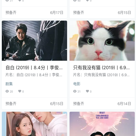
31
0
45
0
恩香 主演：金瑞亨 / 柳德焕 / 朴勋 /
r 类型：剧情 / 喜剧 导演：赵雄 编
安智浩 / 文成根 / 更多… 地区：韩国
剧：潘奇里 主演：尹启相 / 陈善圭 /
预备齐
6月17日
预备齐
6月15日
语言：韩语 首播/上映：2020-03-
金芝贤 / 高圭弼 / 李正河 地区：韩国
02(韩国) 年份：2020 集数：16 片
语言：韩语 首播/上映：2025-11(韩
长：70分钟 详情介绍 该剧讲述女主
国) 年份：2025 集数：10 详情介绍
角因为连环杀人案痛失最爱的朋友…
暂无简介。 资源下…
自白 (2019)丨8.4分丨李俊昊
只有我没有猫 (2019)丨6.9分
主演高分悬疑剧集 全16集
丨冷门奇幻电影推荐
片名：自白 (2019)丨8.4分丨李俊昊
片名：只有我没有猫 (2019)丨6.9分
主演高分悬疑剧集 全16集 分类：剧
丨冷门奇幻电影推荐 分类：电影 又
剧集
电影
集 又名：Confession 类型：剧情 /
名：哈啰你好喵(台) / Hello, My Cat
悬疑 导演：金哲圭 / 尹贤基 编剧：
类型：剧情 / 家庭 / 奇幻 导演：복운
20
0
31
0
林熙哲 主演：李俊昊 / 申铉彬 / 刘宰
석 / 신혜진 主演：金昭熙 / 许政度 /
明 / 南基爱 / 崔广日 / 更多… 地区：
权秀贞 / 金基天 / 金希澈 / 更多… 地
预备齐
6月15日
预备齐
6月14日
韩国 语言：韩语 首播/上映：2019-
区：韩国 语言：韩语 首播/上映：2
03-23(韩国) 年份：2019 集数：16
019-08-22(韩国) 年份：2019 片
片长：60分钟 详情介绍 该剧以“一
长：97分钟 详情介绍 電影由四段故
事不再理原则”（一旦处理…
事組成，熱戀的情侶…