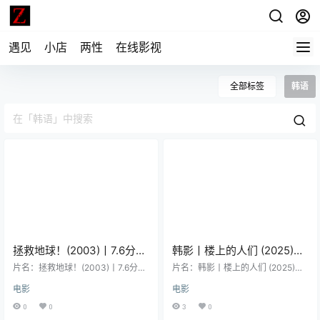
遇见
小店
两性
在线影视
全部标签
韩语
拯救地球！(2003)丨7.6分丨
韩影丨楼上的人们 (2025)丨
申河均主演高分科幻喜剧片
6.4分丨河正宇 / 李荷妮丨又
片名：拯救地球！(2003)丨7.6分丨
片名：韩影丨楼上的人们 (2025)丨
韩语中字
申河均主演高分科幻喜剧片 韩语中
名: 四人行，不行(台)
6.4分丨河正宇 / 李荷妮丨又名: 四人
电影
电影
字 分类：电影 又名：Save the Gre
行，不行(台) 分类：电影 又名：四
en Planet 类型：喜剧 / 科幻 导演：
人行，不行(台) / The People Upsta
0
0
3
0
张俊焕 编剧：张俊焕 主演：申河均
irs 类型：剧情 / 爱情 导演：河正宇