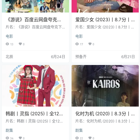
《游说》百度云网盘夸克下
爱国少女 (2023)丨8.7分丨
载.阿里云盘.中字.(2025)
冷门高分纪录片推荐
片名：《游说》百度云网盘夸克下
片名：爱国少女 (2023)丨8.7分丨冷
载.阿里云盘.中字.(2025) 分类：电
门高分纪录片推荐 分类：电影 又
电影
电影
影 又名：乔王出任务(台) / Lobby 类
名：K-Family Affairs / 南韩民主家
型：剧情 导演：河正宇 编剧：河正
政课(港) 类型：纪录片 导演：南雅
13
0
17
0
宇 主演：河正宇 / 金义城 / 朴炳垠 /
琅 地区：韩国 语言：韩语 首播/上
朴海秀 / 姜末琴 / 李东辉 / 郭善英 /
映：2025-01-16(中国香港) / 2023
北辰
6月24日
预备齐
6月21日
玄奉植 / 崔始源 / 车珠英 / 姜海琳 /
-09-15(韩国DMZ国际纪录片影展)
엄하늘 地区：韩国 语言：韩语 首播/
年份：2025 片长：90分钟 详情介
上映：2025-04-02(韩国) 年份：2
绍 父母都是熱衷社運、滿懷理想的3
025 详情介绍 《OB…
86 世代，見證國家於八、九十年代
成功…
韩剧丨灵指 (2025)丨全12集
化时为机 (2020)丨8.3分丨
丨主演: 朴持厚 / 赵俊英丨
高分爱情悬疑奇幻剧集推荐
片名：韩剧丨灵指 (2025)丨全12集
片名：化时为机 (2020)丨8.3分丨高
8.6分
丨主演: 朴持厚 / 赵俊英丨8.6分 分
全16集
分爱情悬疑奇幻剧集推荐 全16集 分
剧集
剧集
类：剧集 又名：Spirit Fingers 类
类：剧集 又名：空洞 / Kairos 类
型：爱情 导演：李澈河 编剧：权伊
型：爱情 / 悬疑 / 奇幻 导演：朴胜宇
34
0
22
0