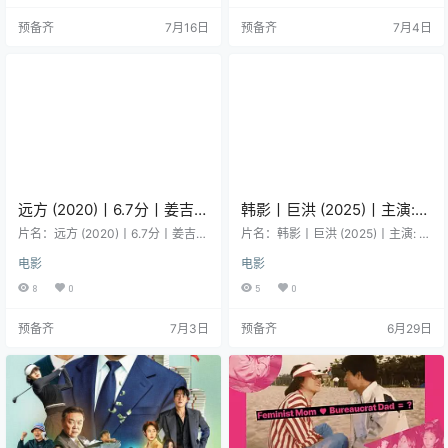
门:世纪末电影狂手札(台) 类型：纪
语 首播/上映：2025-06-02(韩国)
预备齐
7月16日
预备齐
7月4日
录片 导演：李赫莱 主演：奉俊昊 地
年份：2025 片长：118分钟 详情介
区：韩国 语言：韩语 首播/上映：2
绍 夸克网盘 百度网盘 导演: Kim Na
023-10-04(釜山电影节) / 2023-1
m-kyun 资源下载 链接可能存在时
0-27(韩国网络) 年份…
效性，建议先转…
远方 (2020)丨6.7分丨姜吉
韩影丨巨洪 (2025)丨主演:
宇/红炅主演电影 全州国际电
金多美 / 朴海秀
片名：远方 (2020)丨6.7分丨姜吉
片名：韩影丨巨洪 (2025)丨主演: 金
影节展映 韩语中字
宇/红炅主演电影 全州国际电影节展
多美 / 朴海秀 分类：电影 又名：大
电影
电影
映 韩语中字 分类：电影 又名：Kau
洪水 / The Great Flood 类型：剧情
gel eemal / Jeong-mal Meon / 爱
/ 动作 / 科幻 / 冒险 导演：金秉祐 编
8
0
5
0
在春光乍现时 / A Distant Place 类
剧：金秉祐 主演：金多美 / 朴海秀
型：同性 导演：朴根英 编剧：朴根
地区：韩国 语言：韩语 首播/上映：
预备齐
7月3日
预备齐
6月29日
英 主演：姜吉宇 / 红炅 / 李尚熙 / 奇
2025-09-18(釜山电影节) / 2025-1
周峯 地区：韩国 语言：韩语 首播/
2-19(韩国网络) 年份：2025 片长：
上映：2020-05(全州国际电影节) /
106分钟 详情介绍 暂无简介。 资源
2021-03-…
下载 链接可…