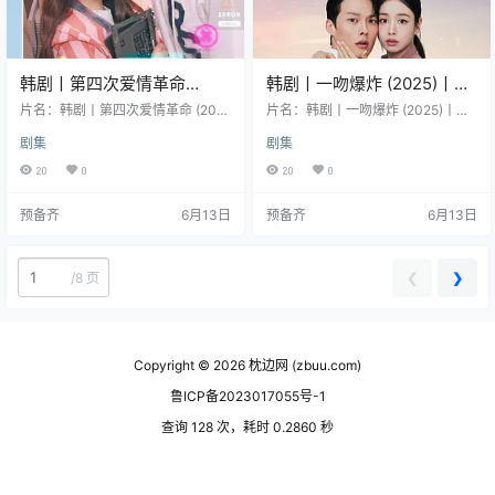
韩剧丨第四次爱情革命
韩剧丨一吻爆炸 (2025)丨主
(2025)丨主演: 金曜汉 / 黄宝
演: 张基龙 / 安恩真丨又名:
片名：韩剧丨第四次爱情革命 (202
片名：韩剧丨一吻爆炸 (2025)丨主
凛星
5)丨主演: 金曜汉 / 黄宝凛星 分类：
不该接吻的！
演: 张基龙 / 安恩真丨又名: 不该接吻
剧集
剧集
剧集 类型：剧情 / 爱情 导演：尹成
的！ 分类：剧集 又名：不该接吻
浩 主演：金曜汉 / 黄宝凛星 地区：
的！ / 不该接吻的 / Dynamite Kiss
20
0
20
0
韩国 语言：韩语 首播/上映：2025-
类型：喜剧 / 爱情 导演：金在贤 / 金
11-13(韩国) 年份：2025 详情介绍
玄于 编剧：河允雅 / 太景敏 主演：
预备齐
6月13日
预备齐
6月13日
暂无简介。 资源下载 链接可能存在
张基龙 / 安恩真 / 金武俊 / 禹多备 /
时效性，建议先转存再查看；如资
崔广日 / 更多… 地区：韩国 语言：
源信息更新，可在任务文件中补充
韩语 首播/上映：2025-11-12(韩国)
后重新生成。 夸克网盘 声明：仅应
年份：2025 集数…
❮
❯
/
8 页
处理和发布你明确拥有授权、可合
法…
Copyright © 2026
枕边网 (zbuu.com)
鲁ICP备2023017055号-1
查询 128 次，耗时 0.2860 秒