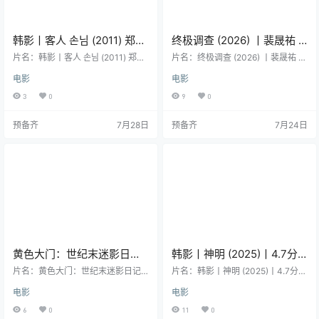
韩影丨客人 손님 (2011) 郑妍
终极调查 (2026) 丨裴晟祐 /
周主演
郑家蓝主演丨剧情 / 动作丨
片名：韩影丨客人 손님 (2011) 郑妍
片名：终极调查 (2026) 丨裴晟祐 /
周主演 分类：电影 又名：Guest 类
韩国电影丨又名: 终极搜查
郑家蓝主演丨剧情 / 动作丨韩国电影
电影
电影
型：剧情 / 短片 导演：尹佳恩 编
丨又名: 终极搜查(台) 分类：电影 又
(台)
剧：尹佳恩 主演：郑妍周 地区：韩
名：终极搜查(台) / 출장수사 / The U
3
0
9
0
国 语言：韩语 年份：2011 片长：2
ltimate Duo 类型：剧情 / 动作 导
0分钟 详情介绍 执导《世界的主
演：朴哲焕 编剧：朴哲焕 主演：裴
预备齐
7月28日
预备齐
7月24日
人》的韩国女导演尹佳恩的作品一
晟祐 / 郑家蓝 / 李絮 / 赵汉哲 / 尹敬
贯从儿童的视角讲述故事，这部早
浩 地区：韩国 语言：韩语 首播/上
期短片虽然与她后来的长片有所不
映：2026年04月02日（韩国） 年
同，但依旧把视线放在孩子与大人
份：2026 详情介绍 暂无…
之间的关系上。本片讲述愤怒的女
高中生子京手里拿着一张纸，…
黄色大门：世纪末迷影日记
韩影丨神明 (2025)丨4.7分
(2023)丨7.4分丨釜山影迷大
丨恐怖 / 奇幻
片名：黄色大门：世纪末迷影日记
片名：韩影丨神明 (2025)丨4.7分丨
奖获奖作品 韩语中字
(2023)丨7.4分丨釜山影迷大奖获奖
恐怖 / 奇幻 分类：电影 又名：The
电影
电影
作品 韩语中字 分类：电影 又名：Ye
Pact / Sinmyeong 类型：恐怖 / 奇
llow Door: ’90s Lo-fi Film Club / 黄
幻 导演：Kim Nam-kyun 主演：金
6
0
11
0
色大门:世纪末电影狂日记 / 黄色大
圭丽 / 安闵尚 地区：韩国 语言：韩