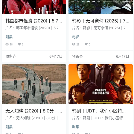
韩国都市怪谈 (2020)丨5.7
韩影丨无可奈何 (2025)丨7.4
分丨冷门奇幻恐怖剧集推荐
分丨朴赞郁执导，李炳宪 /
片名：韩国都市怪谈 (2020)丨5.7分
片名：韩影丨无可奈何 (2025)丨7.4
全8集
丨冷门奇幻恐怖剧集推荐 全8集 分
孙艺珍主演，威尼斯电影节
分丨朴赞郁执导，李炳宪 / 孙艺珍主
剧集
电影
类：剧集 又名：Goedam / The Pos
演，威尼斯电影节 主竞赛单元 金狮
主竞赛单元 金狮奖(提名)
sessed 类型：恐怖 / 奇幻 导演：Ho
奖(提名) 分类：电影 又名：选择有
18
0
29
0
ng Won-ki 主演：宋在允 / 韩秀雅 /
罪(港) / 征人启弑(台) / 别无选择 / 穷
郑煐禥 / 安素珍 / 金炫廷 / 更多… 地
途末路 / 没有办法 / 斧头 / 职场杀手
预备齐
6月17日
预备齐
6月17日
区：韩国 语言：韩语 首播/上映：2
/ No Other Choice / The Ax‎ 类型：
020-08-20(韩国) 年份：2020 集
剧情 / 喜剧 / 惊悚 / 犯罪 导演：朴赞
数：8 片长：10分钟 详情介绍 八个
郁 编剧：李京美 主演：李炳宪 / 孙
恐怖的韩国都市…
艺珍 / …
无人知晓 (2020)丨8.0分丨
韩剧丨UDT：我们小区特工
热门高分悬疑剧集推荐 全16
队 (2025)丨主演: 尹启相 / 陈
片名：无人知晓 (2020)丨8.0分丨热
片名：韩剧丨UDT：我们小区特工
集
门高分悬疑剧集推荐 全16集 分类：
善圭 / 金芝贤
队 (2025)丨主演: 尹启相 / 陈善圭 /
剧集
剧集
剧集 又名：Nobody Knows 类型：
金芝贤 分类：剧集 又名：UDT:我们
剧情 / 悬疑 导演：李正钦 编剧：金
小区的特种部队 / Heroes Next Doo