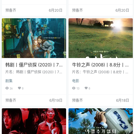
智 主演：朴持厚 / 赵俊英 / 崔普闵 /
编剧：李秀贤 主演：申成禄 / 李世
朴柔娜 地区：韩国 语言：韩语 首
荣 地区：韩国 语言：韩语 首播/上
预备齐
6月20日
预备齐
6月20日
播/上映：2025-10-29(韩国) 年
映：2020-10-26(韩国) 年份：202
份：2025 集数：12 详情介绍 暂无
0 集数：16 片长：70分钟 详情介绍
简介。 资源下载 链接可能存在时效
该剧是一部浪漫奇幻悬疑剧，讲述
性，建议先转存再查看；如资源信
金瑞镇因为年幼的女儿被绑架而备
息更新，可…
受打击，以及生活…
韩剧丨僵尸侦探 (2020)丨7.3
牛铃之声 (2008)丨8.8分丨
分丨崔振赫/朴柱炫主演喜剧
釜山电影节最佳纪录片奖
片名：韩剧丨僵尸侦探 (2020)丨7.3
片名：牛铃之声 (2008)丨8.8分丨釜
恐怖剧 全12集
分丨崔振赫/朴柱炫主演喜剧恐怖剧
山电影节最佳纪录片奖 分类：电影
剧集
电影
全12集 分类：剧集 又名：丧尸侦探
又名：阿牛(港) / 老伙计 / 老伙伴 / O
/ Zombie Detective 类型：喜剧 /
ld Partner 类型：纪录片 导演：李
26
0
13
0
恐怖 导演：申在贤 编剧：白恩真 主
忠烈 地区：韩国 语言：韩语 首播/
演：崔振赫 / 朴柱炫 / 权华焕 地区：
上映：2008-10-04(韩国) 年份：2
预备齐
6月19日
预备齐
6月18日
韩国 语言：韩语 首播/上映：2020-
008 片长：79分钟 详情介绍 崔益钧
09-21(韩国) 年份：2020 集数：12
和李三顺是一对生活在韩国京北山
片长：60分钟 详情介绍 该剧讲述复
区中的老夫妇，年届耄耋的他们仍
活4年的僵尸将自己洗白成侦探的…
无法放下手中的活计，终日往返小
家和田地之间。相比能说…