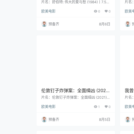
分丨冷门高分纪录片推荐 英语中字
廉姆
片名：舒伯特: 伟大的爱与愁 (1984)丨7.5分
片名：
丨冷门高分纪录片推荐 英语中字 分类：电
姆斯
名经
欧美电影
0
0
欧美
影 又名：The Greatest Love and The Gre
动画
品 
atest Sorrow 类型：纪录片 导演：Christo
影 类
pher Nupen 编剧：Christopher Nupen 主
伯特·
预备齐
8月6日
演：Christopher Nupen 地区：英国 语言：
主演：
英语 首播/上映：1994 年份：1994 片长：
尔斯顿
76 …
地区：
2…
伦敦钉子炸弹案：全面缉凶 (2021)
我曾
丨6.1分丨冷门犯罪纪录片推荐 英
分丨
片名：伦敦钉子炸弹案：全面缉凶 (2021)丨
片名：
6.1分丨冷门犯罪纪录片推荐 英语中字 分
丨山
语中字
欧美电影
1
0
欧美
类：电影 又名：Nail Bomber: Manhunt 类
又名：I
型：纪录片 / 历史 / 犯罪 导演：Daniel Vern
导演
on 地区：美国 语言：英语 首播/上映：202
エキけ
预备齐
8月5日
1-05-26(美国) 年份：2021 片长：72分钟
区：日
详情介绍 这部纪录片聚焦 1999 年伦敦针对
-25
少数族裔社区的爆炸袭击事件，讲述了多方
介绍