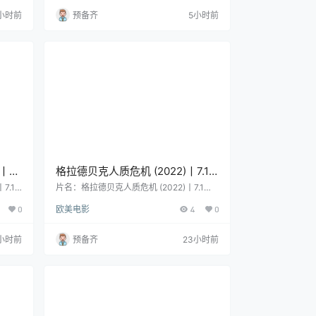
中国香
菲利普·马丁·布朗 / Vicky Hall 地区：英国
小时前
预备齐
5小时前
8 年
语言：英语 首播/上映：2006-11-02 年
永潮
份：2006 集数：1 片长：90分钟 详情介绍
却在长
1731 年，心怀悲悯的艺术家威廉・荷加
斯，目睹了那…
7.1
格拉德贝克人质危机 (2022)丨7.1
玲奈
分丨冷门犯罪纪录片推荐 德语中字
7.1
片名：格拉德贝克人质危机 (2022)丨7.1分
 日语
丨冷门犯罪纪录片推荐 德语中字 分类：电
0
欧美电影
4
0
激」
影 又名：Gladbeck: The Hostage Crisis
mo i
类型：纪录片 / 犯罪 导演：Volker Heise 主
t 类
演：Dieter Degowski / Hans-Jürgen Rös
小时前
预备齐
23小时前
：塚
ner 地区：德国 语言：德语 首播/上映：20
松井玲
22-06-08(德国网络) 年份：2022 片长：9
 语言…
1分钟 详情介…