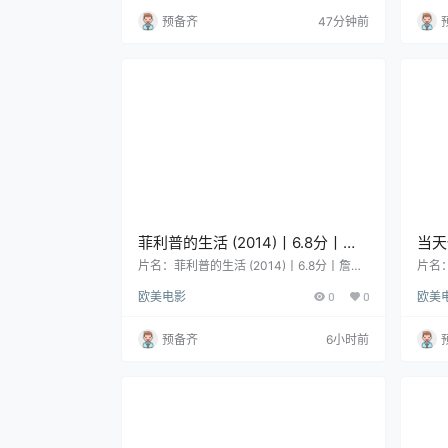
英/意语中字
纳粹天国阿门(港) / 阿门 类型：剧情 / 战争 /
小马泰
预备齐
47分钟前
犯罪 导演：科斯塔-加夫拉斯 编剧：科斯
se Ma
塔-加夫拉斯 主演：马修·卡索维茨 / 乌尔里
er 
希·图库尔 / 乌尔里希·穆埃 地区：法国 / 德
/ 苏
国 / 罗马尼亚 语…
菲利普的生活 (2014)丨6.8分丨詹
当天
森·舒瓦兹曼/伊丽莎白·莫斯/克里斯
波兰
片名：菲利普的生活 (2014)丨6.8分丨詹森·
片名：
舒瓦兹曼/伊丽莎白·莫斯/克里斯滕·里特主演
兰斯
滕·里特主演 洛迦诺金豹奖提名作
欧美电影
0
0
欧美
洛迦诺金豹奖提名作品 英/法语中字 分类：
又名：W
品 英/法语中字
电影 又名：听着，菲利普 类型：剧情 / 喜
gel
剧 导演：亚历克斯·罗斯·派瑞 编剧：亚历克
兰斯
预备齐
6小时前
斯·罗斯·派瑞 主演：詹森·舒瓦兹曼 / 伊丽莎
拉斯 
白·莫斯 / 克里斯滕·里特 / 约瑟芬·德·拉·波美
zej
/ 乔纳森·普雷斯 / 更多… 地区：美国 / 希腊
首播/
语言：英语 / …