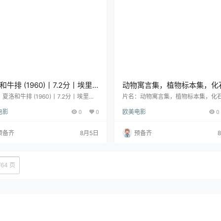
灵感的幻想物…
和牛排 (1960)丨7.2分丨埃里
动物寓言集，植物标本集，化
侯麦执导 让 – 吕克·戈达尔主演
(2024)丨7.5分丨威尼斯电影
夏洛和牛排 (1960)丨7.2分丨埃里克·
片名：动物寓言集，植物标本集，化石集
导 让 - 吕克·戈达尔主演 法语中字 分
024)丨7.5分丨威尼斯电影节展映纪录
中字
映纪录片 英/德/意/语中字
电影
0
0
欧美电影
0
影 又名：夏洛特和她的牛排 / Prese
德/意/语中字 分类：电影 又名：Bestiar
on, or Charlotte and Her Steak 类
Herbaria, Lapidaries 类型：纪录片
剧 / 爱情 / 短片 导演：埃里克·侯麦
马西莫·达诺菲 / 玛蒂娜·帕伦蒂 地区
预备齐
8月5日
预备齐
埃里克·侯麦 主演：让-吕克·戈达尔 /
利 / 瑞士 语言：英语 / 德语 / 意大利语
·奥德朗 / 安娜·卡里娜 地区：法国 语
播/上映：2024-09-03(威尼斯电影节
语 首播/上映：1960(法…
份：2024 片长：205分钟 详情介绍 
/
64 页