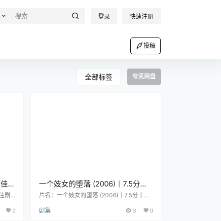
登录
快速注册
投稿
全部标签
夸克网盘
最佳剧
一个妓女的堕落 (2006)丨7.5分丨
冷门历史纪录片推荐 英语中英双字
最佳剧
片名：一个妓女的堕落 (2006)丨7.5分丨冷
 又
门历史纪录片推荐 英语中英双字 分类：剧
0
剧集
3
0
 犯罪 导
集 类型：剧情 / 历史 导演：贾斯汀·哈迪 编
 冯
剧：克莱夫·布拉德利 主演：Kate Ambler /