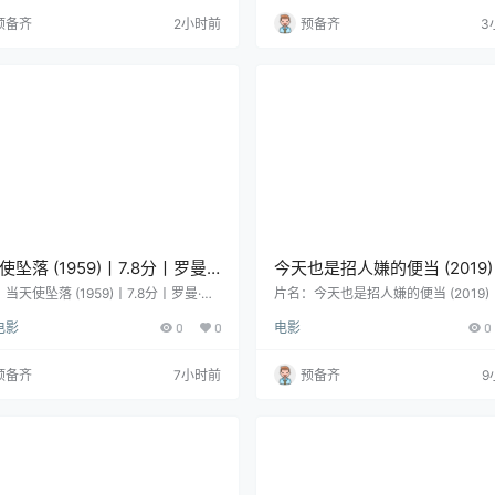
斯·范海宁根 / 葆拉·范德厄斯特 / Jes
爱慈 / 金兴贤 / 嘉伦 / 刘雅丽 地区：
预备齐
2小时前
预备齐
3
iman / Pauline van Mantgem / Reini
港 语言：粤语 首播/上映：1981-01-0
Smit 主演：吉斯·布洛姆 / 杰米·福雷特斯
份：1981 片长：98分钟 详情介绍 何
珊·雷德…
（艾迪 饰）虽然出生在黑社会地区，
大之后报考了警…
使坠落 (1959)丨7.8分丨罗曼·
今天也是招人嫌的便当 (2019)丨
斯基导演作品 几无对白 短片
分丨莜原凉子/芳根京子/松井
当天使坠落 (1959)丨7.8分丨罗曼·波
片名：今天也是招人嫌的便当 (2019)丨
基导演作品 几无对白 短片 分类：电影
分丨莜原凉子/芳根京子/松井玲奈主演
主演 日语中字
电影
0
0
电影
0
hen Angels Fall Down / When An
中字 分类：电影 又名：恶搞便当反「
s Fall 类型：剧情 / 短片 导演：罗曼·波
战(港) / 今天也要用便當出擊(台) / Kyô 
基 编剧：罗曼·波兰斯基 主演：芭芭拉·
yagarase bentô / Bento Harassmen
预备齐
7小时前
预备齐
9
/ 罗曼·波兰斯基 / 亨里克·克卢巴 / Andr
型：剧情 / 家庭 导演：塚本连平 编剧
 Kondratiuk 地区：波兰 语言：波兰语
本连平 主演：筱原凉子 / 芳根京子 / 
上映：1959 年…
奈 / 佐藤宽太 / 佐藤隆太 地区：日本