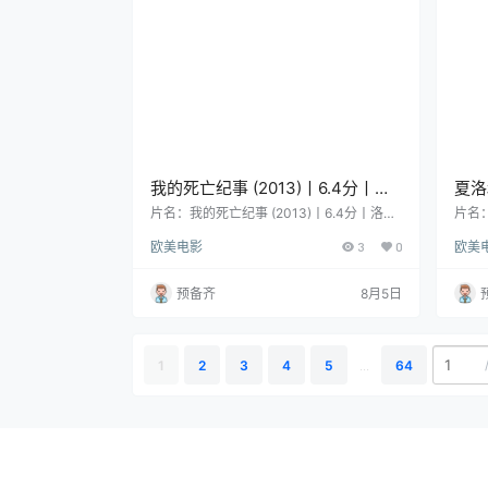
争分…
绊为
我的死亡纪事 (2013)丨6.4分丨洛
夏洛
迦诺电影节金豹奖获奖作品 阿尔伯
克·
片名：我的死亡纪事 (2013)丨6.4分丨洛迦
片名：
诺电影节金豹奖获奖作品 阿尔伯特·塞拉导
侯麦执
特·塞拉导演作品 加泰罗尼亚语中
法语
欧美电影
3
0
欧美
演作品 加泰罗尼亚语中字 分类：电影 又
类：电
字
名：Histoire de ma mort / Story of My De
ntati
ath 类型：剧情 导演：阿尔伯特·塞拉 编
型：喜
预备齐
8月5日
剧：阿尔伯 主演：Vicenç Altaió / 吕伊斯·
编剧：
塞拉 / Eliseu Huertas 地区：西班牙 / 法国
斯特凡
语言：加泰罗尼亚语 首播/上映…
言：法
1
2
3
4
5
...
64