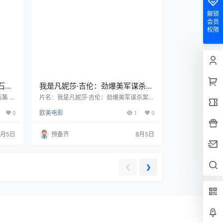
解锁
会员
权限
石集
我是凡妮莎·吉伦：劲爆美军谋杀案
节展
(2022)丨6.4分丨冷门犯罪纪录片
 (2
片名：我是凡妮莎·吉伦：劲爆美军谋杀案
片 英/
(2022)丨6.4分丨冷门犯罪纪录片推荐 英语
推荐 英语中字
0
欧美电影
1
0
ies,
中字 分类：电影 又名：丑陋的美国兵营 /
 导演：
我是凡妮莎·吉伦 类型：纪录片 / 犯罪 导
：意大
演：克里斯蒂·魏格纳 主演：凡妮莎·吉伦 / K
8月5日
预备齐
8月5日
 首
irsten Gillibrand / Jackie Speier / Gloria G
) 年
uillén 地区：美国 语言：英语 首播/上映：2
…
022-11-17(美国网络) 年份…
❮
❯