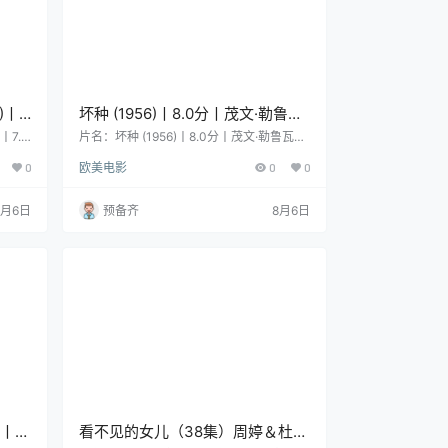
)丨
坏种 (1956)丨8.0分丨茂文·勒鲁瓦
田义
执导悬疑惊悚片 奥斯卡金像奖 最
丨7.7
片名：坏种 (1956)丨8.0分丨茂文·勒鲁瓦执
 冷门
导悬疑惊悚片 奥斯卡金像奖 最佳女主角(提
日语
佳女主角(提名) 英语中英双字
0
欧美电影
0
0
 又
名) 英语中英双字 分类：电影 又名：孬种不
导演：
正 类型：剧情 / 悬疑 / 惊悚 / 恐怖 导演：茂
良 /
文·勒鲁瓦 编剧：约翰·李·马辛 主演：南茜·
8月6日
预备齐
8月6日
敬三 /
凯利 / 帕蒂·麦克马科 地区：美国 语言：英
上映：
语 首播/上映：1956-09-12 年份：1956 片
0 分钟
长：129 分钟 详情介绍 克里斯汀（南茜·凯
利 Nancy …
)丨
看不见的女儿（38集）周婷＆杜帅