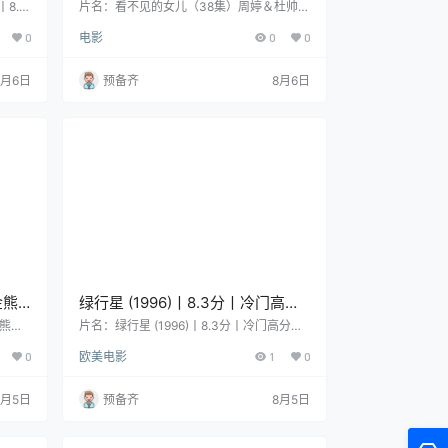
/意/
(2026)
8.2
片名：看不见的女儿（38集）周婷＆杜帅
字 分
(2026) 分类：电影 年份：2026 详情介绍
0
电影
0
0
/ 华
暂无简介。 资源下载 链接可能存在时效
类
性，建议先转存再查看；如资源信息更新，
演：Va
可在任务文件中补充后重新生成。 夸克网盘
8月6日
预备齐
8月6日
治·阿玛
声明：仅应处理和发布你明确拥有授权、可
 地
合法转载或允许公开分享的资源信息；如存
在权利争议，应及时下线处理。
金熊
绿行星 (1996)丨8.3分丨冷门高分
喜剧科幻电影推荐 玛丽昂·歌迪亚
金熊奖
片名：绿行星 (1996)丨8.3分丨冷门高分喜
：中心
剧科幻电影推荐 玛丽昂·歌迪亚出演 法语中
出演 法语中字
0
欧美电影
1
0
：理查德
字 分类：电影 又名：The Green Planet 类
itt S
型：喜剧 / 科幻 导演：柯琳娜·塞罗 编剧：
·汤恩 /
柯琳娜·塞罗 主演：柯琳娜·塞罗 / 文森特·林
8月5日
预备齐
8月5日
亚·斯
顿 / 玛丽昂·歌迪亚 / 詹姆斯·提瑞 / 卡特琳·萨
 语言：
米 / 更多… 地区：法国 语言：法语 首播/上
映：1996-09-18(法国) 年份：1996 片长…