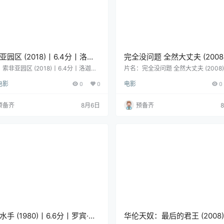
亚园区 (2018)丨6.4分丨洛迦
完全没问题 全然大丈夫 (2008
代电影人单元金豹奖提名作品
7.7分丨荒川良良/木村佳乃/冈
索非亚园区 (2018)丨6.4分丨洛迦诺
片名：完全没问题 全然大丈夫 (2008)
电影人单元金豹奖提名作品 维吉勒·韦
分丨荒川良良/木村佳乃/冈田义德主演
勒·韦尼耶导演作品 法语中字
德主演 冷门高分喜剧片推荐 
电影
0
0
电影
0
导演作品 法语中字 分类：电影 又名：
高分喜剧片推荐 日语中字 分类：电影
中字
迷离劫(港) / 蔚蓝海岸某个地方(台)
名：Fine, Totally Fine 类型：喜剧 
：剧情 导演：维吉勒·韦尼耶 编剧：玛
藤田容介 编剧：藤田容介 主演：荒川良
预备齐
8月6日
预备齐
·黛塞尔 / 维吉勒·韦尼耶 主演：Dew
木村佳乃 / 冈田义德 / 田中直树 / 蟹江
etz / Sandra Poitoux / Hugues Njiba
更多… 地区：日本 语言：日语 首播/
una / Bruck / 莉莉丝·格拉斯穆…
2008-01-26 年份：2008 片长：11
详情…
水手 (1980)丨6.6分丨罗宾·威
华伦天奴：最后的君王 (2008