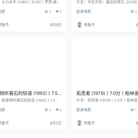
斯/谢莉·杜瓦尔主演 改编自同
8.2分丨冷门高分纪录片推荐 英
大力水手 (1980)丨6.6分丨罗宾·威廉
片名：华伦天奴：最后的君王 (2008)丨
/谢莉·杜瓦尔主演 改编自同名经典热门
分丨冷门高分纪录片推荐 英/意/法语中
典热门动画 罗伯特·奥特曼作
法语中字
电影
0
0
欧美电影
2
 罗伯特·奥特曼作品 英语中字 分类：电
类：电影 又名：范伦铁诺:时尚天王(台) 
英语中字
型：喜剧 / 爱情 / 歌舞 / 家庭 导演：罗
伦天奴:末代帝王 / 末代皇帝华伦天奴 
奥特曼 编剧：朱尔斯·费弗 / E·C·西格
型：纪录片 导演：Matt Tyrnauer 主
预备齐
8月6日
预备齐
罗宾·威廉姆斯 / 谢莉·杜瓦尔 / 雷·沃
lentino / Giancarlo Giammetti / 乔
 / 保罗·杜利 / 保罗·L·史密斯 / 更多…
尼 / 格温妮斯·帕特洛 / 克劳迪亚·席弗
美国 语言：英语 首播/上映：1980-1
区：美国 语言：英语 / 意大利语 / …
倾听菊石的轻语 (1992)丨7.5
拓荒者 (1979)丨7.0分丨柏林
山田勇男导演作品 日语中字
奖获奖作品 英语中字
我曾倾听菊石的轻语 (1992)丨7.5分
片名：拓荒者 (1979)丨7.0分丨柏林
田勇男导演作品 日语中字 分类：电影
获奖作品 英语中字 分类：电影 又名
电影
0
0
欧美电影
1
’ve Heard the Ammonite Murmur
地带 / 心田 类型：剧情 / 西部 导演
：山田勇男 编剧：宫泽贤治 主演：サ
·皮尔斯 编剧：Beth Ferris / Elinore Pru
んぞう / 石丸ひろ子 / 押部麗央 地
tewart / Elinore Stewart 主演：雷普
预备齐
8月5日
预备齐
本 语言：日语 首播/上映：1992-07
康查塔·费雷尔 / 巴里·普赖默斯 / 莉利
(日本) 年份：1992 片长：70分钟 详情
卡瓦 / 艾米·莱特 / 更多… 地区：美国
 本片是一则以宫泽贤治与其妹妹敏的羁
英语 首播…