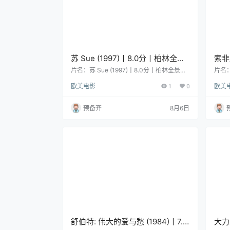
苏 Sue (1997)丨8.0分丨柏林全景
索非
单元最佳影片提名作品 英语中字
诺当
片名：苏 Sue (1997)丨8.0分丨柏林全景单
片名：
元最佳影片提名作品 英语中字 分类：电影
当代
维吉
欧美电影
1
0
欧美
又名：Sue Lost in Manhattan 类型：剧情
尼耶
导演：阿莫斯·科莱克 编剧：阿莫斯·科莱克
科学园
主演：安娜·莱文 / Matthew Powers / 塔妮·
类型
预备齐
8月6日
韦尔奇 / 翠西·艾利斯·罗斯 / 约翰·文堤米利
里埃特
亚 / 更多… 地区：美国 语言：英语 首播/上
y Kun
映：1997-09-12 年份：1997…
-Muk
舒伯特: 伟大的爱与愁 (1984)丨7.5
大力