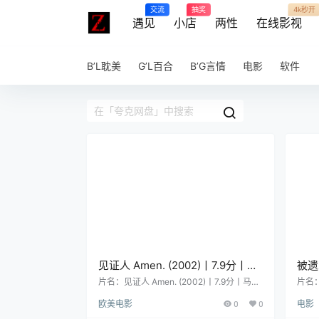
交流
抽奖
4k秒开
遇见
小店
两性
在线影视
B’L耽美
G’L百合
B’G言情
电影
软件
见证人 Amen. (2002)丨7.9分丨马
被遗
修·卡索维茨/乌尔里希·穆埃主演战
门高
片名：见证人 Amen. (2002)丨7.9分丨马修·
片名：
卡索维茨/乌尔里希·穆埃主演战争犯罪片 柏
高分
争犯罪片 柏林电影节金熊奖提名作
中字
欧美电影
0
0
电影
林电影节金熊奖提名作品 科斯塔 - 加夫拉斯
电影 又
品 科斯塔 – 加夫拉斯作品 法/德/
作品 法/德/英/意语中字 分类：电影 又名：
情 /