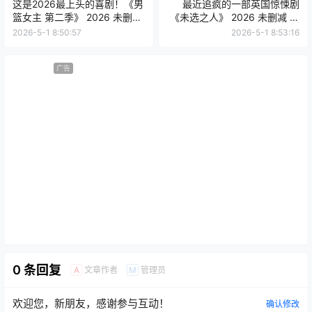
这是2026最上头的喜剧！《男
最近追疯的一部英国惊悚剧
篮女主 第二季》 2026 未删减
《未选之人》 2026 未删减 限
限时转存
时转存
2026-5-1 8:50:57
2026-5-1 8:53:16
广告
0 条回复
文章作者
管理员
A
M
欢迎您，新朋友，感谢参与互动！
确认修改