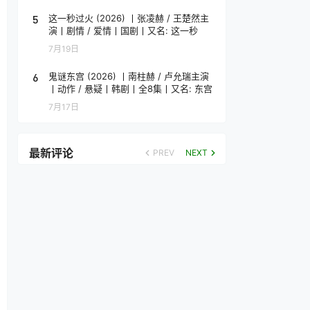
5
这一秒过火 (2026) 丨张凌赫 / 王楚然主
演丨剧情 / 爱情丨国剧丨又名: 这一秒
7月19日
6
鬼谜东宫 (2026) 丨南柱赫 / 卢允瑞主演
丨动作 / 悬疑丨韩剧丨全8集丨又名: 东宫
7月17日
最新评论
PREV
NEXT