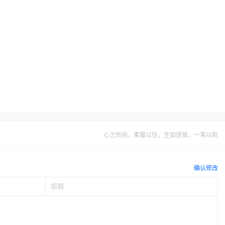
心之所向，素履以往，生如逆旅，一苇以航
确认修改