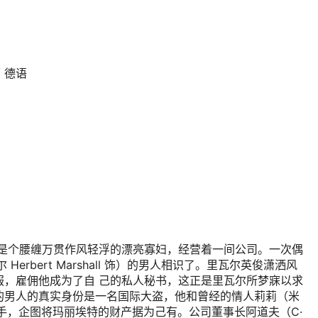
/ 德语
is 饰）是个腰缠万贯作风轻浮的漂亮寡妇，经营着一间公司。一次偶
erbert Marshall 饰）的男人相识了。里瓦尔英俊潇洒风
服，雇佣他成为了自 己的私人秘书，这正是里瓦尔所梦寐以求
的男人的真实身份是一名国际大盗，他和曾经的情人莉莉（米
s 饰）联手，企图将玛丽埃特的财产据为己有。公司董事长阿道夫（C·