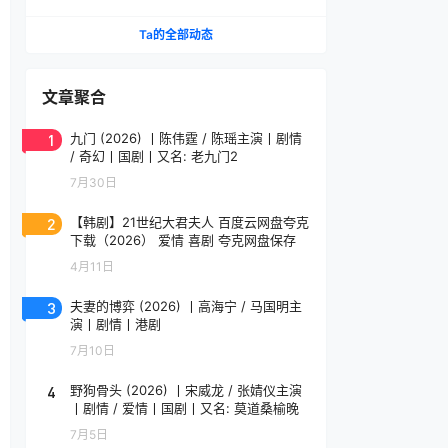
6.5.0.188.0
Ta的全部动态
文章聚合
1
九门 (2026) 丨陈伟霆 / 陈瑶主演丨剧情
/ 奇幻丨国剧丨又名: 老九门2
7月30日
2
【韩剧】21世纪大君夫人 百度云网盘夸克
下载（2026） 爱情 喜剧 夸克网盘保存
4月11日
3
夫妻的博弈 (2026) 丨高海宁 / 马国明主
演丨剧情丨港剧
7月10日
4
野狗骨头 (2026) 丨宋威龙 / 张婧仪主演
丨剧情 / 爱情丨国剧丨又名: 莫道桑榆晚
7月5日