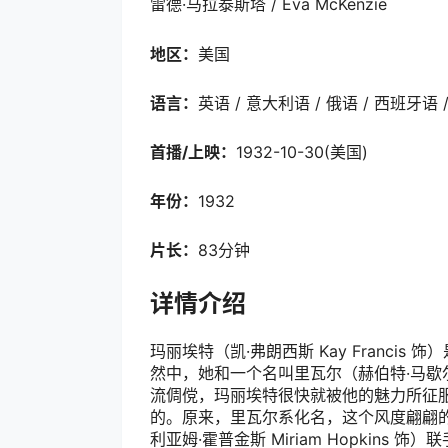
雷德·马拉泰斯塔 / Eva McKenzie
地区：
美国
语言：
英语 / 意大利语 / 俄语 / 西班牙语 
首播/上映：
1932-10-30(美国)
年份：
1932
片长：
83分钟
详情介绍
玛丽埃特（凯·弗朗西斯 Kay Franc
然中，她和一个名叫里瓦尔（赫伯特·马歇尔 H
流倜傥，玛丽埃特很快就被他的魅力所征
的。原来，里瓦尔系化名，这个风度翩翩
利亚姆·霍普金斯 Miriam Hopkin