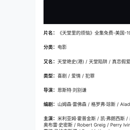
片名：
《天堂里的烦恼》全集免费-美国-19
分类：
电影
又名：
天堂艳史(港) / 天堂陷阱 / 真恋假爱 / 
类型：
喜剧 / 爱情 / 犯罪
导演：
恩斯特·刘别谦
编剧：
山姆森·雷佛森 / 格罗弗·琼斯 / Aladár
主演：
米利亚姆·霍普金斯 / 凯·弗朗西斯 / 
奥布雷·史密斯 / Robert Greig / Perry 