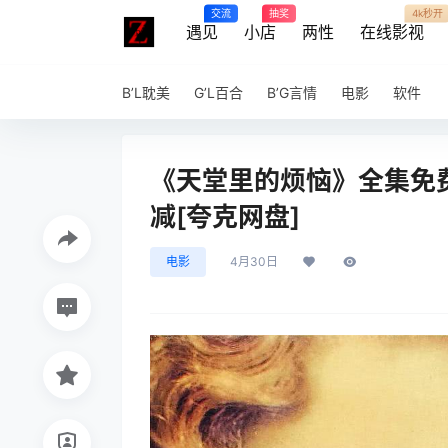
交流
抽奖
4k秒开
遇见
小店
两性
在线影视
B’L耽美
G’L百合
B’G言情
电影
软件
《天堂里的烦恼》全集免费-
减[夸克网盘]
电影
4月30日