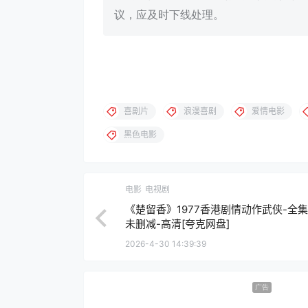
议，应及时下线处理。
喜剧片
浪漫喜剧
爱情电影
黑色电影
电影
电视剧
《楚留香》1977香港剧情动作武侠-全集
未删减-高清[夸克网盘]
2026-4-30 14:39:39
广告