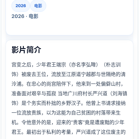
2026
电影
2026 · 电影
影片简介
宫变之后，少年君王端宗（亦名李弘暐）（朴志训 
饰）被废去王位，流放至江原道宁越郡与世隔绝的清
泠浦。在忠心的尚宫陪伴下，他来到一处偏僻山村，
准备面对艰辛与孤寂 当地广川府村长严兴道（刘海镇 
饰）是个务实而朴拙的乡野汉子。他曾上书请求接纳
一位流放贵族，以为这能为自己贫困的村落带来生
机。令他意外的是，迎来的“贵客”竟是遭废黜的少年
君王。最初出于私利的考量，严兴道成了这位废主的