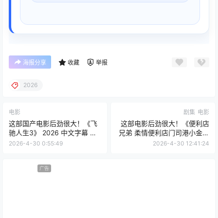
海报分享
收藏
举报
2026
电影
剧集
电影
这部国产电影后劲很大！《飞
这部电影后劲很大！《便利店
驰人生3》 2026 中文字幕 夸
兄弟 柔情便利店门司港小金村
克网盘 未删减 限时转存
门市》 2026 中文字幕 夸克网
2026-4-30 0:55:49
2026-4-30 12:41:24
盘 未删减 限时转存
广告