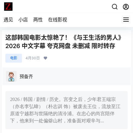
遇见
小店
两性
在线影视
这部韩国电影太惊艳了！《与王生活的男人》
2026 中文字幕 夸克网盘 未删减 限时转存
电影
4月30日
预备齐
2026 / 韩国 / 剧情 / 历史。宫变之后，少年君王端宗
（亦名李弘暐）（朴志训 饰）被废去王位，流放至江
原道宁越郡与世隔绝的清泠浦。在忠心的尚宫陪伴
下，他来到一处偏僻山村，准备面对艰辛与...