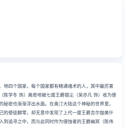
、地四个国家，每个国家都有精通魂术的人，其中最厉害
（陈学冬 饰）离奇地被七度王爵银尘（吴亦凡 饰）收为使
的秘密也渐渐浮出水面。在奥汀大陆这个神秘的世界里，
己的使徒麒零，却无意中发现了上代一度王爵吉尔伽美什
入到追寻之中，而与此同时作为侵蚀者的王爵幽冥（陈伟