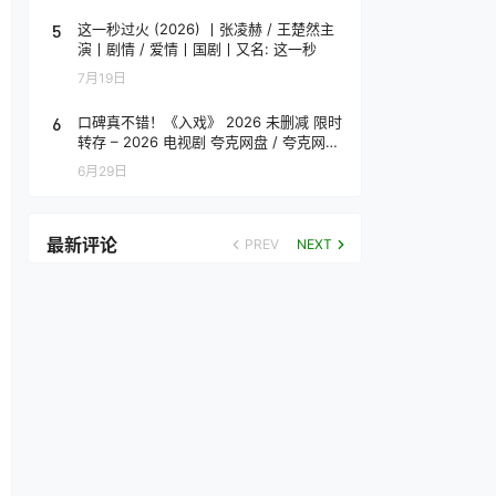
5
这一秒过火 (2026) 丨张凌赫 / 王楚然主
演丨剧情 / 爱情丨国剧丨又名: 这一秒
7月19日
6
口碑真不错！《入戏》 2026 未删减 限时
转存 – 2026 电视剧 夸克网盘 / 夸克网盘
高清转存
6月29日
最新评论
PREV
NEXT