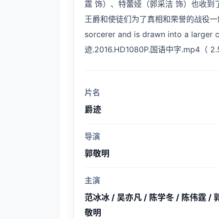
霆 饰）、特蕾娅（郭采洁 饰）也收到
王爵和使徒们为了真相和荣誉的战役一触即发 An or
sorcerer and is drawn into a larger 
迹.2016.HD1080P.国语中字.mp4（ 2.
片名
爵迹
导演
郭敬明
主演
范冰冰 / 吴亦凡 / 陈学冬 / 陈伟霆 / 郭
敬明