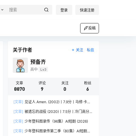
登录
快速注册
投稿
关于作者
关注
私信
预备齐
高中
Lv3
文章
评论
关注
粉丝
8870
9
0
6
[文章]
见证人 Amen. (2002)丨7.9分丨马修·卡索
维茨/乌尔里希·穆埃主演战争犯罪片 柏林电影节金
[文章]
被遗忘的战役 (2020)丨7.5分丨冷门高分战
熊奖提名作品 科斯塔 – 加夫拉斯作品 法/德/英/意
争电影推荐 荷兰/德/英语中字
语中字
[文章]
少年登科图录传（96集）AI短剧 (2026)
[文章]
少年登科图录传第二季（80集）AI短剧