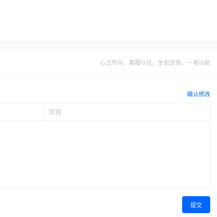
心之所向，素履以往，生如逆旅，一苇以航
确认修改
提交