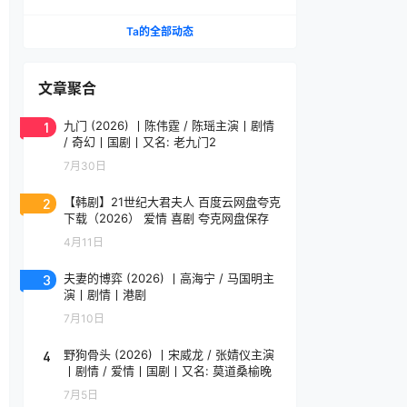
(2026)
Ta的全部动态
文章聚合
1
九门 (2026) 丨陈伟霆 / 陈瑶主演丨剧情
/ 奇幻丨国剧丨又名: 老九门2
7月30日
2
【韩剧】21世纪大君夫人 百度云网盘夸克
下载（2026） 爱情 喜剧 夸克网盘保存
4月11日
3
夫妻的博弈 (2026) 丨高海宁 / 马国明主
演丨剧情丨港剧
7月10日
4
野狗骨头 (2026) 丨宋威龙 / 张婧仪主演
丨剧情 / 爱情丨国剧丨又名: 莫道桑榆晚
7月5日