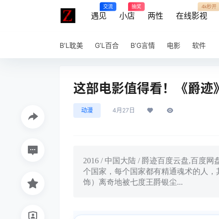
交流
抽奖
4k秒开
遇见
小店
两性
在线影视
B’L耽美
G’L百合
B’G言情
电影
软件
这部电影值得看！《爵迹
动漫
4月27日
2016 / 中国大陆 / 爵迹百度云盘,
个国家，每个国家都有精通魂术的人，
饰）离奇地被七度王爵银尘...