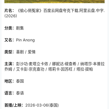
片名：
《偷心俏冤家》百度云网盘夸克下载.阿里云盘.中字.
(2026)
分类：
剧集
又名：
Pin Anong
类型：
喜剧 / 爱情
主演：
彭沙功·麦塔立卡侬 / 娜妮达·缇查希 / 纳塔莎·本普拉
乔姆 / 艾卡彭·宗克查功 / 塔莉卡·因苏旺 / 塔拉·提帕
地区：
泰国
语言：
泰语
首播/上映：
2026-03-06(泰国)