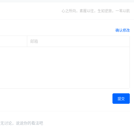
心之所向，素履以往，生如逆旅，一苇以航
确认修改
提交
暂无讨论，说说你的看法吧