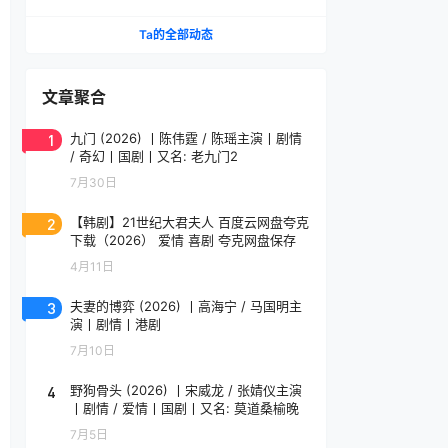
(2026)
Ta的全部动态
文章聚合
1
九门 (2026) 丨陈伟霆 / 陈瑶主演丨剧情
/ 奇幻丨国剧丨又名: 老九门2
7月30日
2
【韩剧】21世纪大君夫人 百度云网盘夸克
下载（2026） 爱情 喜剧 夸克网盘保存
4月11日
3
夫妻的博弈 (2026) 丨高海宁 / 马国明主
演丨剧情丨港剧
7月10日
4
野狗骨头 (2026) 丨宋威龙 / 张婧仪主演
丨剧情 / 爱情丨国剧丨又名: 莫道桑榆晚
7月5日