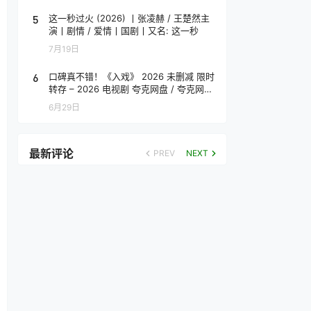
5
这一秒过火 (2026) 丨张凌赫 / 王楚然主
演丨剧情 / 爱情丨国剧丨又名: 这一秒
7月19日
6
口碑真不错！《入戏》 2026 未删减 限时
转存 – 2026 电视剧 夸克网盘 / 夸克网盘
高清转存
6月29日
最新评论
PREV
NEXT