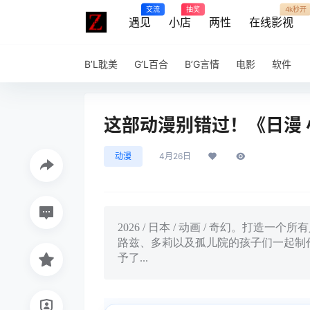
交流
抽奖
4k秒开
遇见
小店
两性
在线影视
B’L耽美
G’L百合
B’G言情
电影
软件
这部动漫别错过！《日漫
动漫
4月26日
2026 / 日本 / 动画 / 奇幻。
路兹、多莉以及孤儿院的孩子们一起制
予了...