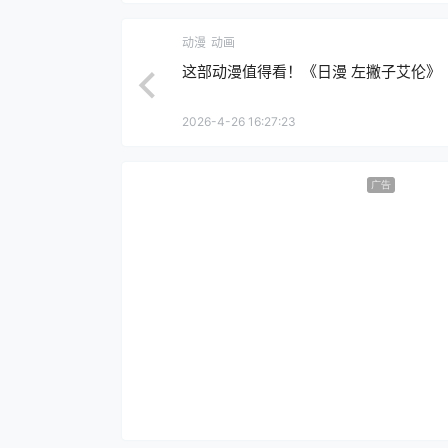
动漫
动画
这部动漫值得看！《日漫 左撇子艾伦》
2026-4-26 16:27:23
广告