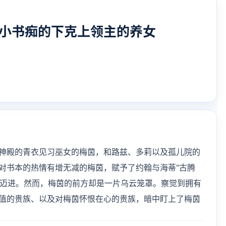
 小书痴的下克上领主的养女
神殿的青衣见习巫女的梅茵，和路兹、多莉以及孤儿院的
对书本的热情有增无减的梅茵，赋予了约翰与海蒂"古腾
刷"迈进。然而，梅茵的前方却是一片乌云笼罩。察觉到拥有
值的贵族、以及对梅茵怀恨在心的贵族，暗中盯上了梅茵