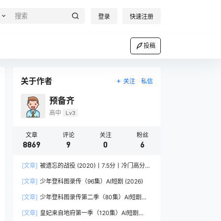
登录
快速注册
投稿
关于作者
关注
私信
预备齐
高中
Lv3
文章
评论
关注
粉丝
8869
9
0
6
[文章]
被遗忘的战役 (2020)丨7.5分丨冷门高分战
争电影推荐 荷兰/德/英语中字
[文章]
少年登科图录传（96集）AI短剧 (2026)
[文章]
少年登科图录传第二季（80集）AI短剧
(2026)
[文章]
皇妃来自地府第一季（120集）AI短剧