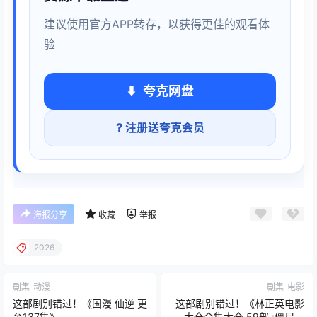
建议使用官方APP转存，以获得更佳的观看体
验
夸克网盘
? 注册送夸克会员
海报分享
收藏
举报
2026
剧集
动漫
剧集
电影
这部剧别错过！《国漫 仙逆 更
这部剧别错过！《林正英电影
至137集》
大全合集大全 59部 :僵尸系