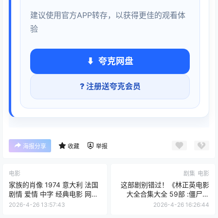
建议使用官方APP转存，以获得更佳的观看体
验
夸克网盘
? 注册送夸克会员
海报分享
收藏
举报
电影
剧集
电影
家族的肖像 1974 意大利 法国
这部剧别错过！《林正英电影
剧情 爱情 中字 经典电影 网盘
大全合集大全 59部 :僵尸系
在线看
列》
2026-4-26 13:57:43
2026-4-26 16:26:44