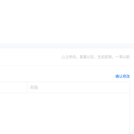
心之所向，素履以往，生如逆旅，一苇以航
确认修改