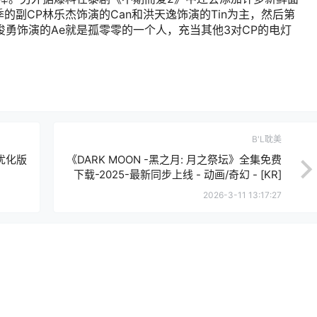
副CP林乐杰饰演的Can和洪天逸饰演的Tin为主，然后第
俊勇饰演的Ae就是孤零零的一个人，充当其他3对CP的电灯
B'L耽美
优化版
《DARK MOON -黑之月: 月之祭坛》全集免费
下载-2025-最新同步上线 - 动画/奇幻 - [KR]
[夸克网盘/百度网盘]
2026-3-11 13:17:27