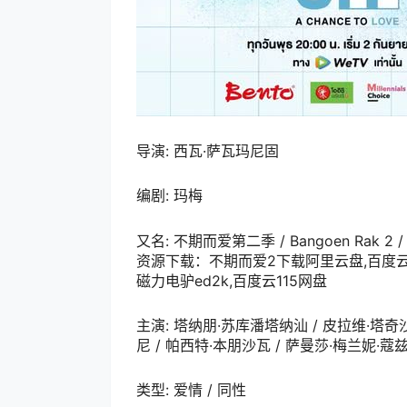
导演: 西瓦·萨瓦玛尼固
编剧: 玛梅
又名: 不期而爱第二季 / Bangoen Rak 2 / Lo
资源下载：不期而爱2下载阿里云盘,百度云盘
磁力电驴ed2k,百度云115网盘
主演: 塔纳朋·苏库潘塔纳汕 / 皮拉维·塔奇沙
尼 / 帕西特·本朋沙瓦 / 萨曼莎·梅兰妮·蔻
类型: 爱情 / 同性