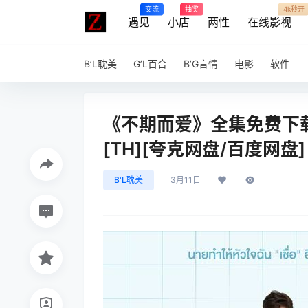
交流
抽奖
4k秒开
遇见
小店
两性
在线影视
B’L耽美
G’L百合
B’G言情
电影
软件
《不期而爱》全集免费下载-2
[TH][夸克网盘/百度网盘]
B'L耽美
3月11日