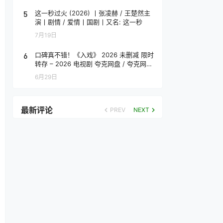
5
这一秒过火 (2026) 丨张凌赫 / 王楚然主
演丨剧情 / 爱情丨国剧丨又名: 这一秒
7月19日
6
口碑真不错！《入戏》 2026 未删减 限时
转存 – 2026 电视剧 夸克网盘 / 夸克网盘
高清转存
6月29日
最新评论
PREV
NEXT