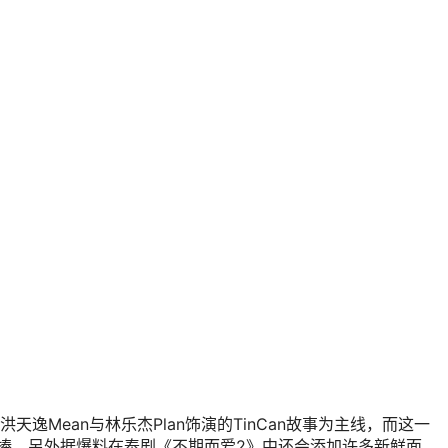
逸Mean与林乐杰Plan饰演的TinCan故事为主线，而这一
捧。另外据爆料在泰剧《不期而爱2》中还会添加许多新鲜面