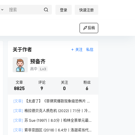
登录
快速注册
投稿
关于作者
关注
私信
预备齐
高中
Lv3
文章
评论
关注
粉丝
8825
9
0
6
[文章]
【太虐了】《菲律宾爆款现象级恐怖片 菲
律宾恐怖》 2025 夸克网盘资源 1080P高清
[文章]
格拉德贝克人质危机 (2022)丨7.1分丨冷门
犯罪纪录片推荐 德语中字
[文章]
苏 Sue (1997)丨8.0分丨柏林全景单元最佳
影片提名作品 英语中字
[文章]
索非亚园区 (2018)丨6.4分丨洛迦诺当代电