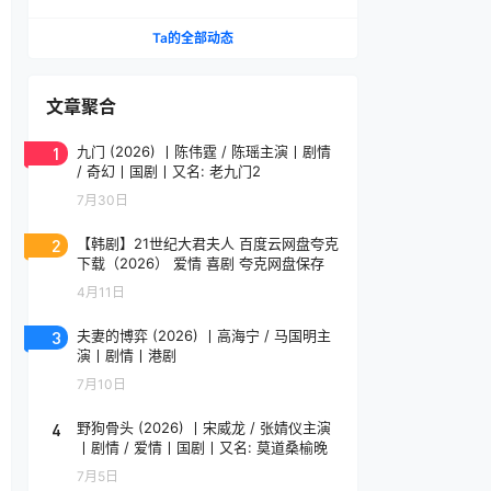
影人单元金豹奖提名作品 维吉勒·韦尼耶导演作品
法语中字
Ta的全部动态
文章聚合
1
九门 (2026) 丨陈伟霆 / 陈瑶主演丨剧情
/ 奇幻丨国剧丨又名: 老九门2
7月30日
2
【韩剧】21世纪大君夫人 百度云网盘夸克
下载（2026） 爱情 喜剧 夸克网盘保存
4月11日
3
夫妻的博弈 (2026) 丨高海宁 / 马国明主
演丨剧情丨港剧
7月10日
4
野狗骨头 (2026) 丨宋威龙 / 张婧仪主演
丨剧情 / 爱情丨国剧丨又名: 莫道桑榆晚
7月5日