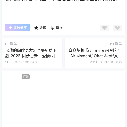
海报分享
收藏
举报
B'L耽美
B'L耽美
《我的咖啡男友》全集免费下
窒息契机 โอกาสอากาศ 别名：
载-2026-同步更新 - 爱情/同
Air Moment/ Okat Akat/风控
性 - [JP][夸克网盘/百度网盘]
时分 (2025)-同性-[夸克网盘/
2026-3-11 13:11:46
2026-3-11 13:13:35
百度网盘/迅雷云盘/UC网盘]-
免费下载
广告