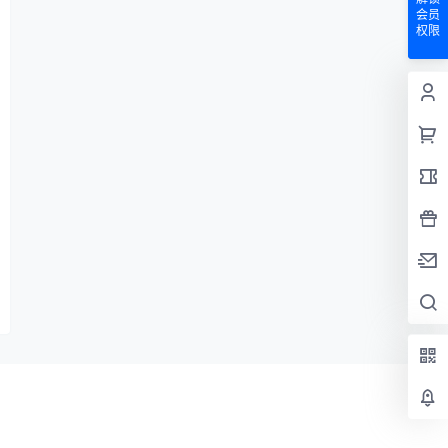
会员
权限