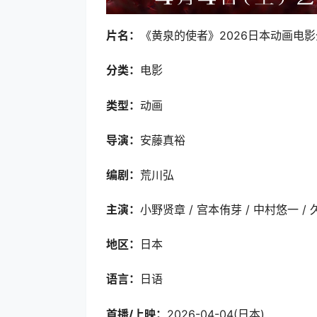
片名：
《黄泉的使者》2026日本动画电影
分类：
电影
类型：
动画
导演：
安藤真裕
编剧：
荒川弘
主演：
小野贤章 / 宫本侑芽 / 中村悠一 /
地区：
日本
语言：
日语
首播/上映：
2026-04-04(日本)