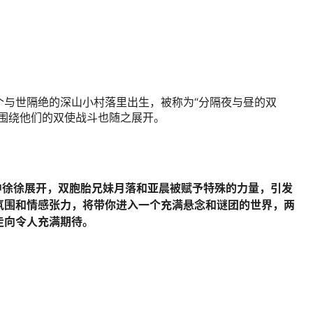
个与世隔绝的深山小村落里出生，被称为“分隔夜与昼的双
场围绕他们的双使战斗也随之展开。
中徐徐展开，双胞胎兄妹月落和亚晨被赋予特殊的力量，引发
氛围和情感张力，将带你进入一个充满悬念和谜团的世界，两
走向令人充满期待。