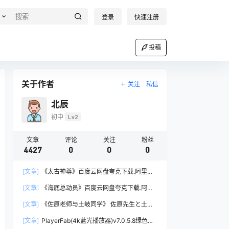
登录
快速注册
投稿
关于作者
关注
私信
北辰
初中
Lv2
文章
评论
关注
粉丝
4427
0
0
0
[文章]
《太古神尊》百度云网盘夸克下载.阿里云
盘.中字.(2026)
[文章]
《海底总动员》百度云网盘夸克下载.阿里
云盘.中字.(2003)
[文章]
《佐原老师与土岐同学》 佐原先生と土岐
くん (2023)资料汇总｜BL剧集简介与资源链接
[文章]
PlayerFab(4k蓝光播放器)v7.0.5.8绿色便