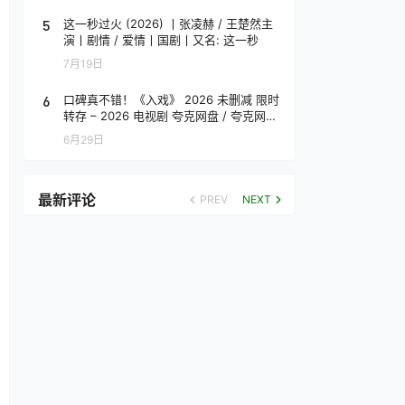
5
这一秒过火 (2026) 丨张凌赫 / 王楚然主
演丨剧情 / 爱情丨国剧丨又名: 这一秒
7月19日
6
口碑真不错！《入戏》 2026 未删减 限时
转存 – 2026 电视剧 夸克网盘 / 夸克网盘
高清转存
6月29日
最新评论
PREV
NEXT