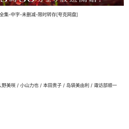
全集-中字-未删减-限时转存[夸克网盘]
 久野美咲 / 小山力也 / 本田贵子 / 岛袋美由利 / 诹访部顺一