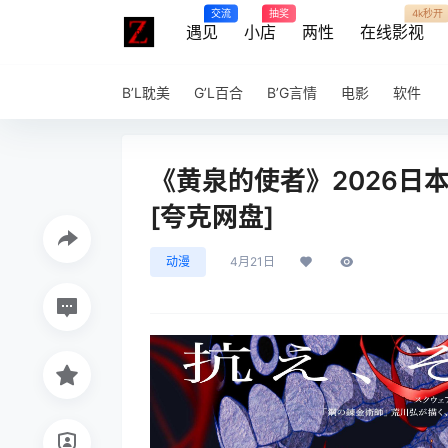
交流
抽奖
4k秒开
遇见
小店
两性
在线影视
B’L耽美
G’L百合
B’G言情
电影
软件
《黄泉的使者》2026日
[夸克网盘]
动漫
4月21日