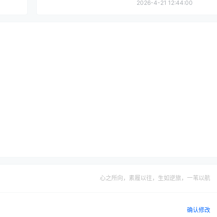
2026-4-21 12:44:00
心之所向，素履以往，生如逆旅，一苇以航
确认修改