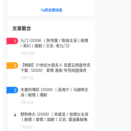
携版
Ta的全部动态
文章聚合
1
九门 (2026) 丨陈伟霆 / 陈瑶主演丨剧情
/ 奇幻丨国剧丨又名: 老九门2
7月30日
2
【韩剧】21世纪大君夫人 百度云网盘夸克
下载（2026） 爱情 喜剧 夸克网盘保存
4月11日
3
夫妻的博弈 (2026) 丨高海宁 / 马国明主
演丨剧情丨港剧
7月10日
4
野狗骨头 (2026) 丨宋威龙 / 张婧仪主演
丨剧情 / 爱情丨国剧丨又名: 莫道桑榆晚
7月5日