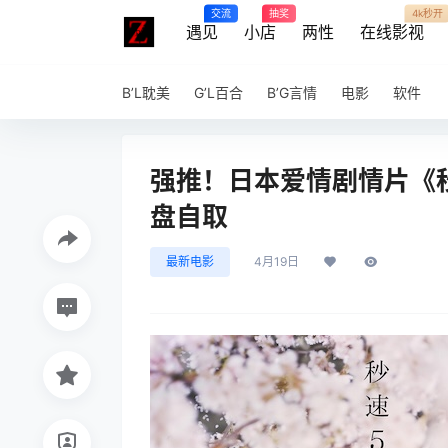
交流
抽奖
4k秒开
遇见
小店
两性
在线影视
B’L耽美
G’L百合
B’G言情
电影
软件
强推！日本爱情剧情片《秒
盘自取
最新电影
4月19日