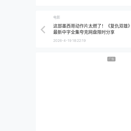
电影
这部墨西哥动作片太燃了！《复仇双雄》2
最新中字全集夸克网盘限时分享
2026-4-19 18:22:19
广告