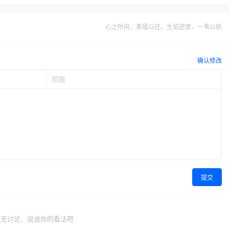
心之所向，素履以往，生如逆旅，一苇以航
确认修改
提交
暂无讨论，说说你的看法吧