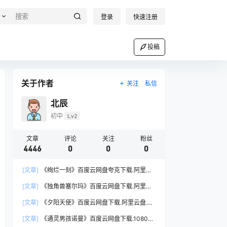
登录
快速注册
投稿
关于作者
关注
私信
北辰
初中
Lv2
文章
评论
关注
粉丝
4446
0
0
0
[文章]
《绚烂一刻》百度云网盘夸克下载.阿里云
盘.中字.(2026)
[文章]
《独角兽塞尔玛》百度云网盘下载.阿里云
盘.英语中字.(2024)
[文章]
《夕阳天使》百度云网盘下载.阿里云盘.国
语中字.(2002)
[文章]
《通灵男孩诺曼》百度云网盘下载.1080P