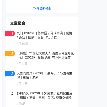
下载.英语中字.(2012)
Ta的全部动态
文章聚合
1
九门 (2026) 丨陈伟霆 / 陈瑶主演丨剧情
/ 奇幻丨国剧丨又名: 老九门2
7月30日
2
【韩剧】21世纪大君夫人 百度云网盘夸克
下载（2026） 爱情 喜剧 夸克网盘保存
4月11日
3
夫妻的博弈 (2026) 丨高海宁 / 马国明主
演丨剧情丨港剧
7月10日
4
野狗骨头 (2026) 丨宋威龙 / 张婧仪主演
丨剧情 / 爱情丨国剧丨又名: 莫道桑榆晚
7月5日