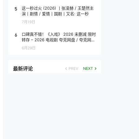
5
这一秒过火 (2026) 丨张凌赫 / 王楚然主
演丨剧情 / 爱情丨国剧丨又名: 这一秒
7月19日
6
口碑真不错！《入戏》 2026 未删减 限时
转存 – 2026 电视剧 夸克网盘 / 夸克网盘
高清转存
6月29日
最新评论
PREV
NEXT