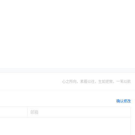
心之所向，素履以往，生如逆旅，一苇以航
确认修改