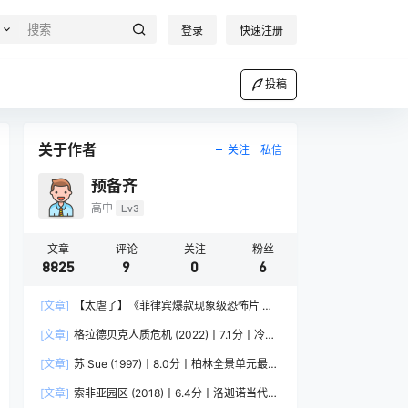
登录
快速注册
投稿
关于作者
关注
私信
预备齐
高中
Lv3
文章
评论
关注
粉丝
8825
9
0
6
[文章]
【太虐了】《菲律宾爆款现象级恐怖片 菲
律宾恐怖》 2025 夸克网盘资源 1080P高清
[文章]
格拉德贝克人质危机 (2022)丨7.1分丨冷门
犯罪纪录片推荐 德语中字
[文章]
苏 Sue (1997)丨8.0分丨柏林全景单元最佳
影片提名作品 英语中字
[文章]
索非亚园区 (2018)丨6.4分丨洛迦诺当代电