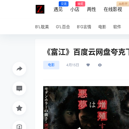
交流
抽奖
4k秒开
遇见
小店
两性
在线影视
B’L耽美
G’L百合
B’G言情
电影
软件
《富江》百度云网盘夸克下载
电影
4月15日