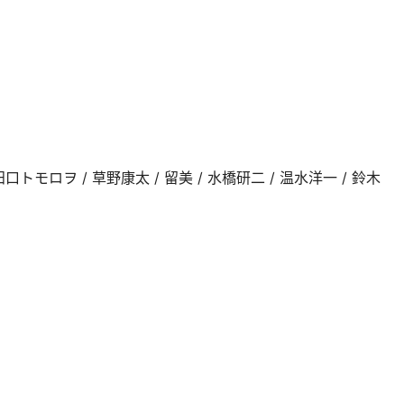
田口トモロヲ / 草野康太 / 留美 / 水橋研二 / 温水洋一 / 鈴木