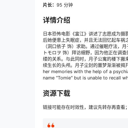
片长：
95 分钟
详情介绍
日本恐怖电影《富江》讲述了志愿成为摄影
后她便患上失眠症，并且无法回忆起车祸
（洞口依子 饰）求助。通过催眠疗法，月
トモロヲ 饰）拜访细野，因为他正在调查
缕的关系。与此同时，月子公寓的楼下搬
续生长的头颅。月子尘封的噩梦渐渐被揭开…… A trau
her memories with the help of a psychia
name "Tomie" but is unable to recall w
资源下载
链接可能存在时效性，建议先转存再查看