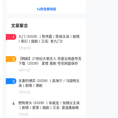
影人单元金豹奖提名作品 维吉勒·韦尼耶导演作品
法语中字
Ta的全部动态
文章聚合
1
九门 (2026) 丨陈伟霆 / 陈瑶主演丨剧情
/ 奇幻丨国剧丨又名: 老九门2
7月30日
2
【韩剧】21世纪大君夫人 百度云网盘夸克
下载（2026） 爱情 喜剧 夸克网盘保存
4月11日
3
夫妻的博弈 (2026) 丨高海宁 / 马国明主
演丨剧情丨港剧
7月10日
4
野狗骨头 (2026) 丨宋威龙 / 张婧仪主演
丨剧情 / 爱情丨国剧丨又名: 莫道桑榆晚
7月5日