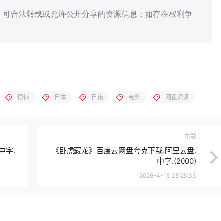
、可合法转载或允许公开分享的资源信息；如存在权利争
惊悚
日本
日语
电影
网盘资源
电影
中字.
《卧虎藏龙》百度云网盘夸克下载.阿里云盘.
中字.(2000)
2026-4-15 23:25:33