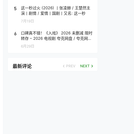
5
这一秒过火 (2026) 丨张凌赫 / 王楚然主
演丨剧情 / 爱情丨国剧丨又名: 这一秒
7月19日
6
口碑真不错！《入戏》 2026 未删减 限时
转存 – 2026 电视剧 夸克网盘 / 夸克网盘
高清转存
6月29日
最新评论
PREV
NEXT