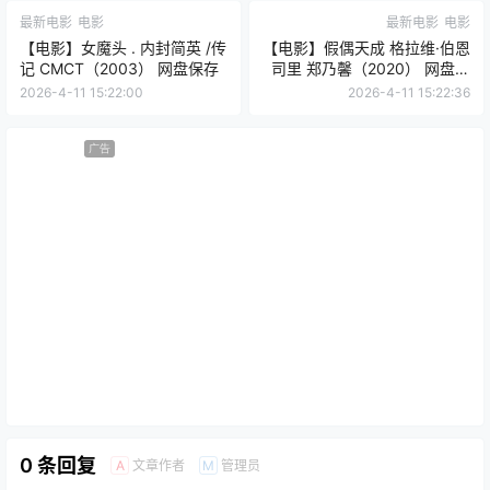
最新电影
电影
最新电影
电影
【电影】女魔头 . 内封简英 /传
【电影】假偶天成 格拉维·伯恩
记 CMCT（2003） 网盘保存
司里 郑乃馨（2020） 网盘保
存
2026-4-11 15:22:00
2026-4-11 15:22:36
广告
0 条回复
文章作者
管理员
A
M