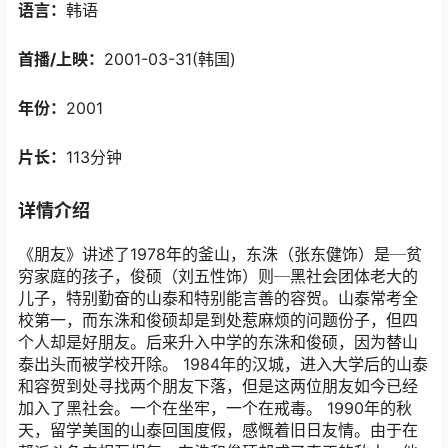
语言：
韩语
首播/上映：
2001-03-31(韩国)
年份：
2001
片长：
113分钟
详情介绍
《朋友》讲述了1978年的釜山，东洙（张东健饰）是─贫
穷家庭的孩子，俊硕（刘五性饰）则─黑社会团体老大的
儿子，特别勤奋的山泰和特别能言善的容贺。山泰常考全
校第一，而东洙和俊硕却是到处惹麻烦的问题份子，但四
个人却是好朋友。后来升入中学的东洙和俊硕，因为替山
泰出头而被学校开除。 1984年的汉城，进入大学后的山泰
和容贺到处寻找两个朋友下落，但是这两位朋友如今已经
加入了黑社会。一个在坐牢，一个在戒毒。 1990年的秋
天，留学美国的山泰回国度假，感慨着旧日友情。由于在