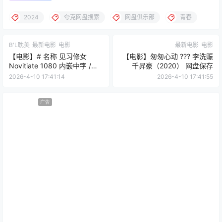
2024‎
夸克网盘搜索
网盘俱乐部
青春
B'L耽美
最新电影
电影
最新电影
电影
【电影】# 名称 见习修女
【电影】匆匆心动 ??? 李洗赈
Novitiate 1080 内嵌中字 /
千昇豪（2020） 网盘保存
（2017） 电影 电影 网盘保存
2026-4-10 17:41:14
2026-4-10 17:41:55
广告