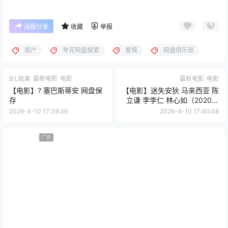
海报分享
收藏
举报
国产
夸克网盘搜索
爱情
网盘俱乐部
B'L耽美
最新电影
电影
最新电影
电影
【电影】? 塞巴斯蒂安 网盘保
【电影】迷失安狄 马来西亚 陈
存
立谦 李李仁 林心如（2020）
网盘保存
2026-4-10 17:39:36
2026-4-10 17:40:08
广告