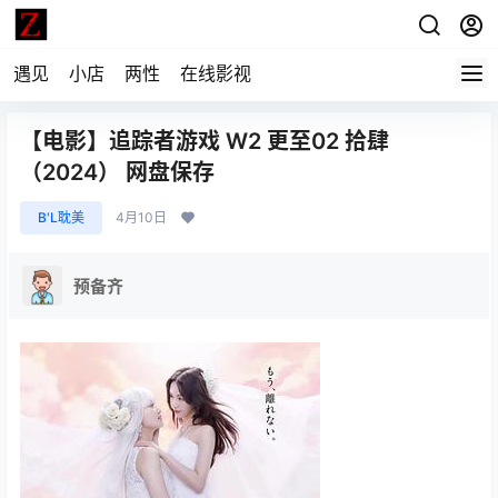
遇见
小店
两性
在线影视
【电影】追踪者游戏 W2 更至02 拾肆
（2024） 网盘保存
B'L耽美
4月10日
预备齐