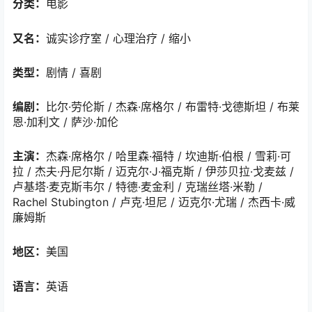
分类：
电影
又名：
诚实诊疗室 / 心理治疗 / 缩小
类型：
剧情 / 喜剧
编剧：
比尔·劳伦斯 / 杰森·席格尔 / 布雷特·戈德斯坦 / 布莱
恩·加利文 / 萨沙·加伦
主演：
杰森·席格尔 / 哈里森·福特 / 坎迪斯·伯根 / 雪莉·可
拉 / 杰夫·丹尼尔斯 / 迈克尔·J·福克斯 / 伊莎贝拉·戈麦兹 /
卢基塔·麦克斯韦尔 / 特德·麦金利 / 克瑞丝塔·米勒 /
Rachel Stubington / 卢克·坦尼 / 迈克尔·尤瑞 / 杰西卡·威
廉姆斯
地区：
美国
语言：
英语