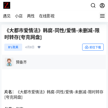
遇见
小店
两性
在线影视
《大都市爱情法》韩腐-同性/爱情-未删减-限
时转存[夸克网盘]
B'L耽美
4月8日
前往下载
预备齐
片名：
《大都市爱情法》韩腐-同性/爱情-未删减-限时转存
[夸克网盘]