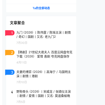
荒川良良/木村佳乃/冈田义德主演 冷门高分喜剧片
推荐 日语中字
Ta的全部动态
文章聚合
1
九门 (2026) 丨陈伟霆 / 陈瑶主演丨剧情
/ 奇幻丨国剧丨又名: 老九门2
7月30日
2
【韩剧】21世纪大君夫人 百度云网盘夸克
下载（2026） 爱情 喜剧 夸克网盘保存
4月11日
3
夫妻的博弈 (2026) 丨高海宁 / 马国明主
演丨剧情丨港剧
7月10日
4
野狗骨头 (2026) 丨宋威龙 / 张婧仪主演
丨剧情 / 爱情丨国剧丨又名: 莫道桑榆晚
7月5日