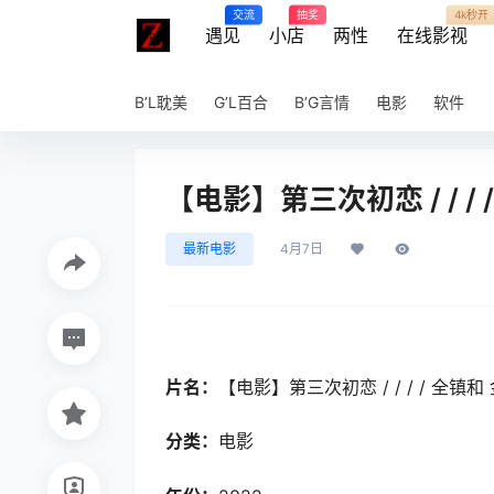
交流
抽奖
4k秒开
遇见
小店
两性
在线影视
B’L耽美
G’L百合
B’G言情
电影
软件
【电影】第三次初恋 / / /
最新电影
4月7日
片名：
【电影】第三次初恋 / / / / 全镇
分类：
电影