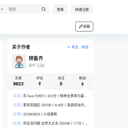
登录
快速注册
投稿
关于作者
关注
私信
预备齐
高中
Lv3
文章
评论
关注
粉丝
8823
9
0
6
[文章]
苏 Sue (1997)丨8.0分丨柏林全景单元最佳
影片提名作品 英语中字
[文章]
索非亚园区 (2018)丨6.4分丨洛迦诺当代电
影人单元金豹奖提名作品 维吉勒·韦尼耶导演作品
[文章]
20260805丨小说更新
法语中字
[文章]
完全没问题 全然大丈夫 (2008)丨7.7分丨