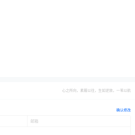
心之所向，素履以往，生如逆旅，一苇以航
确认修改