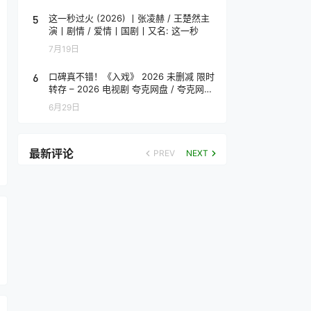
5
这一秒过火 (2026) 丨张凌赫 / 王楚然主
演丨剧情 / 爱情丨国剧丨又名: 这一秒
7月19日
6
口碑真不错！《入戏》 2026 未删减 限时
转存 – 2026 电视剧 夸克网盘 / 夸克网盘
高清转存
6月29日
最新评论
PREV
NEXT