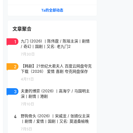
名 修复版 粤语中字
Ta的全部动态
文章聚合
1
九门 (2026) 丨陈伟霆 / 陈瑶主演丨剧情
/ 奇幻丨国剧丨又名: 老九门2
7月30日
2
【韩剧】21世纪大君夫人 百度云网盘夸克
下载（2026） 爱情 喜剧 夸克网盘保存
4月11日
3
夫妻的博弈 (2026) 丨高海宁 / 马国明主
演丨剧情丨港剧
7月10日
4
野狗骨头 (2026) 丨宋威龙 / 张婧仪主演
丨剧情 / 爱情丨国剧丨又名: 莫道桑榆晚
7月5日