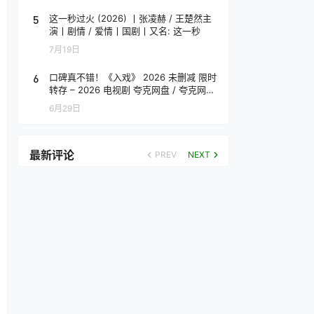
5
这一秒过火 (2026) 丨张凌赫 / 王楚然主
演丨剧情 / 爱情丨国剧丨又名: 这一秒
7月19日
6
口碑真不错！《入戏》 2026 未删减 限时
转存 – 2026 电视剧 夸克网盘 / 夸克网盘
高清转存
6月29日
最新评论
PREV
NEXT