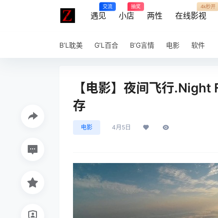
交流
抽奖
4k秒开
遇见
小店
两性
在线影视
B’L耽美
G’L百合
B’G言情
电影
软件
【电影】夜间飞行.Night Fli
存
电影
4月5日