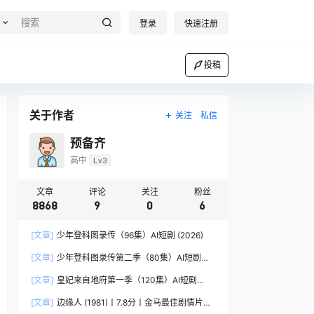
登录
快速注册
投稿
关于作者
关注
私信
预备齐
高中
Lv3
文章
评论
关注
粉丝
8868
9
0
6
[文章]
少年登科图录传（96集）AI短剧 (2026)
[文章]
少年登科图录传第二季（80集）AI短剧
(2026)
[文章]
皇妃来自地府第一季（120集）AI短剧
(2026)
[文章]
边缘人 (1981)丨7.8分丨金马最佳剧情片提