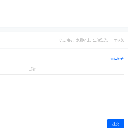
心之所向，素履以往，生如逆旅，一苇以航
确认修改
提交