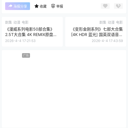
海报分享
收藏
举报
剧集
动漫
电影
剧集
动漫
电影
《漫威系列电影50部合集》
《变形金刚系列》七部大合集
2.5T大合集 4K REMIX原盘
[4K HDR 蓝光] 国英双语音轨
[杜比视界] [国英双语音轨] [内
[内封精品特效字幕]【典藏
2026-4-4 17:21:53
2026-4-4 17:43:59
封中英特效字幕] 【宇宙无敌
版】235G
霹雳摇滚难搞收藏快下版】随
时河蟹
广告