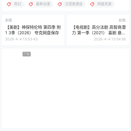
奇幻
最新动漫
汉语普通话
网盘资源
剧集
剧集
【美剧】神探特伦特 第四季 附
【电视剧】高分法剧 高智商潜
1 3季（2026） 夸克网盘保存
力 第一季（2021） 喜剧 悬疑
夸克网盘保存
2026-4-4 13:53:43
2026-4-4 13:54:56
广告