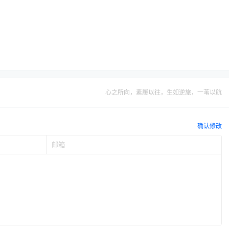
心之所向，素履以往，生如逆旅，一苇以航
确认修改