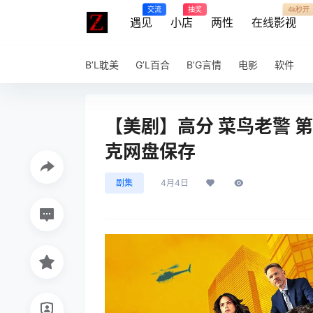
交流
抽奖
4k秒开
遇见
小店
两性
在线影视
B’L耽美
G’L百合
B’G言情
电影
软件
【美剧】高分 菜鸟老警 第八
克网盘保存
剧集
4月4日