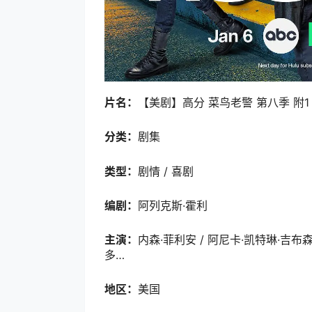
片名：
【美剧】高分 菜鸟老警 第八季 附1 
分类：
剧集
类型：
剧情 / 喜剧
编剧：
阿列克斯·霍利
主演：
内森·菲利安 / 阿尼卡·凯特琳·吉布森诺
多…
地区：
美国