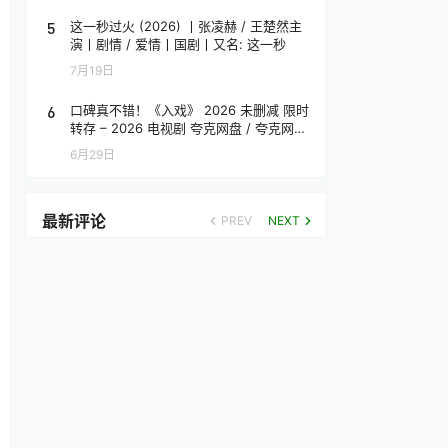
5
这一秒过火 (2026) 丨张凌赫 / 王楚然主
演丨剧情 / 爱情丨国剧丨又名: 这一秒
7月19日
6
口碑真不错！《入戏》 2026 未删减 限时
转存 – 2026 电视剧 夸克网盘 / 夸克网盘
高清转存
6月29日
最新评论
PREV
NEXT