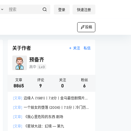
登录
快速注册
投稿
关于作者
关注
私信
预备齐
高中
Lv3
文章
评论
关注
粉丝
8865
9
0
6
[文章]
边缘人 (1981)丨7.8分丨金马最佳剧情片提
名 修复版 粤语中字
[文章]
一个妓女的堕落 (2006)丨7.5分丨冷门历史
纪录片推荐 英语中英双字
[文章]
《我心里危险的东西 剧场
[文章]
《星球大战：幻境 — 第九