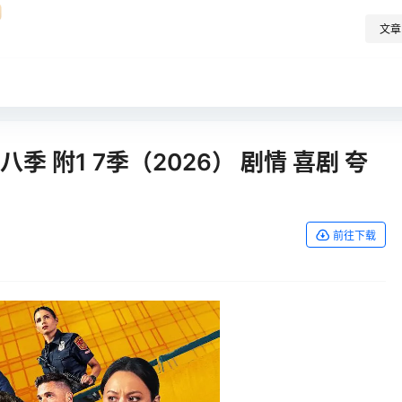
文章
季 附1 7季（2026） 剧情 喜剧 夸
前往下载