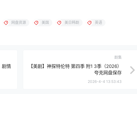
网盘资源
美国
美日韩剧
英语
剧集
 剧情
【美剧】神探特伦特 第四季 附1 3季（2026）
夸克网盘保存
2026-4-4 13:53:43