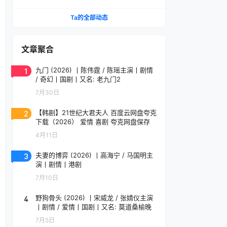
Ta的全部动态
文章聚合
1
九门 (2026) 丨陈伟霆 / 陈瑶主演丨剧情
/ 奇幻丨国剧丨又名: 老九门2
7月30日
2
【韩剧】21世纪大君夫人 百度云网盘夸克
下载（2026） 爱情 喜剧 夸克网盘保存
4月11日
3
夫妻的博弈 (2026) 丨高海宁 / 马国明主
演丨剧情丨港剧
7月10日
4
野狗骨头 (2026) 丨宋威龙 / 张婧仪主演
丨剧情 / 爱情丨国剧丨又名: 莫道桑榆晚
7月5日