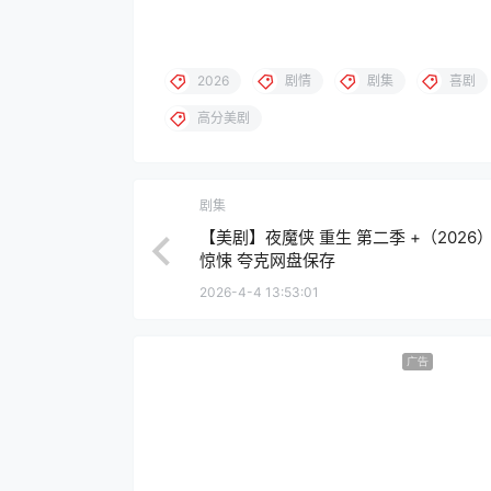
2026
剧情
剧集
喜剧
高分美剧
剧集
【美剧】夜魔侠 重生 第二季 +（2026）
惊悚 夸克网盘保存
2026-4-4 13:53:01
广告