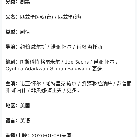
分类：
剧集
又名：
匹兹堡医魂(台) / 匹兹堡(港)
类型：
剧情
导演：
约翰·威尔斯 / 诺亚·怀尔 / 肖恩·海托西
编剧：
R·斯科特·格雷米尔 / Joe Sachs / 诺亚·怀尔 /
Cynthia Adarkwa / Simran Baidwan / 更多…
主演：
诺亚·怀尔 / 帕特里克·鲍尔 / 凯瑟琳·拉纳萨 / 苏普丽
雅·加内什 / 菲奥娜·道里夫 / 更多…
地区：
美国
语言：
英语
首播/上映：
2026-01-08(美国)