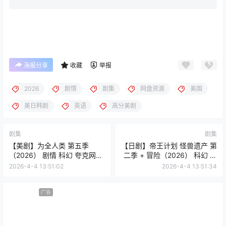
海报分享
收藏
举报
2026
剧情
剧集
网盘资源
美国
美日韩剧
英语
高分美剧
剧集
剧集
【美剧】为全人类 第五季
【日剧】帝王计划 怪兽遗产 第
（2026） 剧情 科幻 夸克网盘
二季 + 冒险（2026） 科幻 夸
保存
克网盘保存
2026-4-4 13:51:02
2026-4-4 13:51:34
广告