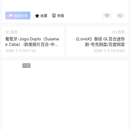
海报分享
收藏
举报
G'L百合
G'L百合
葡萄牙-Jogo.Duplo（Susana
《LoveX》泰综 GL百合迷你
e Cátia）-欧美姬片百合-中字
剧-夸克网盘/百度网盘
合集-夸克网盘/百度网盘
2026-3-5 14:11:20
2026-3-5 14:12:43
广告