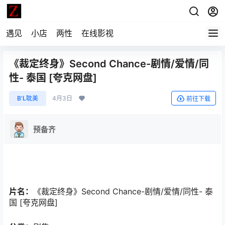
遇见
小店
两性
在线影视
《裁定终身》Second Chance-剧情/爱情/同
性- 泰国 [夸克网盘]
B'L耽美
4月3日
前往下载
预备齐
片名：
《裁定终身》Second Chance-剧情/爱情/同性- 泰
国 [夸克网盘]