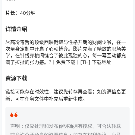
片长：
40分钟
详情介绍
✂️高冷毒舌的顶级西装裁缝与性格开朗的财阀少爷，在一
次量身定制中开启了心动博弈。影片充满了精致的职场美
学，在针线穿梭间缝合了彼此孤独的心，每一幕互动都充
满了拉扯的张力感。?｜免费下载｜[TH] 下载地址
资源下载
链接可能存在时效性，建议先转存再查看；如资源信息更
新，可在任务文件中补充后重新生成。
声明：仅应处理和发布你明确拥有授权、可合法转载
或允许公开分享的资源信息；如存在权利争议，应及