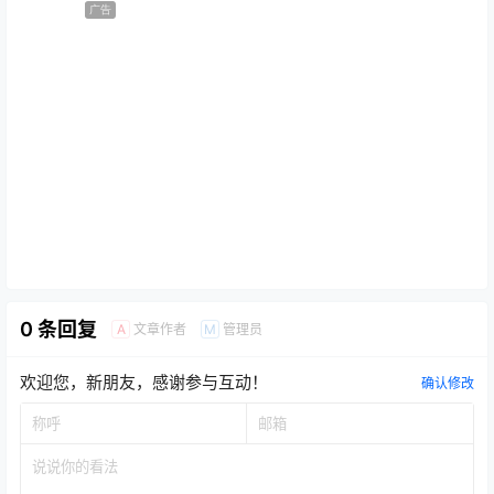
广告
0 条回复
文章作者
管理员
A
M
欢迎您，新朋友，感谢参与互动！
确认修改