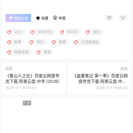
海报分享
收藏
举报
2021
中国大陆
何中华
冒险
剧集
奇幻
悬疑
汉语普通话
网盘资源
黄羿
剧集
剧集
《鲁山人之灶》百度云网盘夸
《盗墓笔记 第一季》百度云网
克下载.阿里云盘.中字.(2026)
盘夸克下载.阿里云盘.中字.
(2015)
2026-4-1 16:55:02
2026-4-1 16:56:33
广告