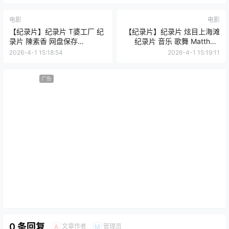
电影
电影
【纪录片】纪录片 T婆工厂 纪
【纪录片】纪录片 炫目上海滩
录片 陳素香 网盘保存
纪录片 音乐 歌舞 Matthew
（2010） 夸克网盘保存
Baren 网盘保存（2017） 夸克
2026-4-1 15:18:54
2026-4-1 15:19:11
网盘保存
广告
0 条回复
文章作者
管理员
A
M