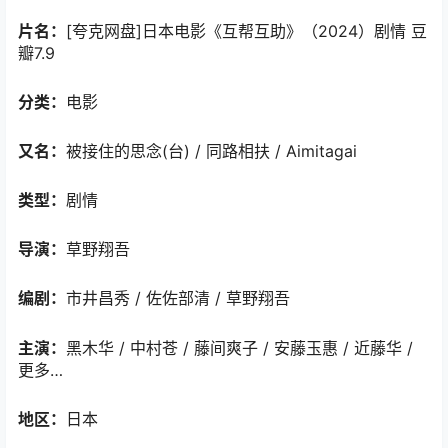
片名：
[夸克网盘]日本电影《互帮互助》（2024）剧情 豆
瓣7.9
分类：
电影
又名：
被接住的思念(台) / 同路相扶 / Aimitagai
类型：
剧情
导演：
草野翔吾
编剧：
市井昌秀 / 佐佐部清 / 草野翔吾
主演：
黑木华 / 中村苍 / 藤间爽子 / 安藤玉惠 / 近藤华 /
更多…
地区：
日本