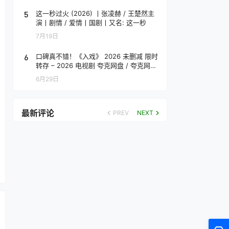
5
这一秒过火 (2026) 丨张凌赫 / 王楚然主
演丨剧情 / 爱情丨国剧丨又名: 这一秒
7月19日
6
口碑真不错！《入戏》 2026 未删减 限时
转存 – 2026 电视剧 夸克网盘 / 夸克网盘
高清转存
6月29日
最新评论
PREV
NEXT