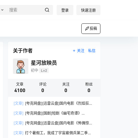
登录
快速注册
投稿
关于作者
关注
私信
星河放映员
初中
Lv2
文章
评论
关注
粉丝
4100
0
0
0
[文章]
[夸克网盘][迅雷云盘]国内电影《烈焰狂
沙》（2026）剧情 / 动作 / 犯罪
[文章]
[夸克网盘][国剧]短剧《幽宅奇谭》
（2026）剧情
[文章]
[夸克网盘][迅雷云盘]国内电影《怖偶惊
情》（2026）惊悚 / 恐怖
[文章]
打个暑假工，我成了宇宙雇佣兵第二季