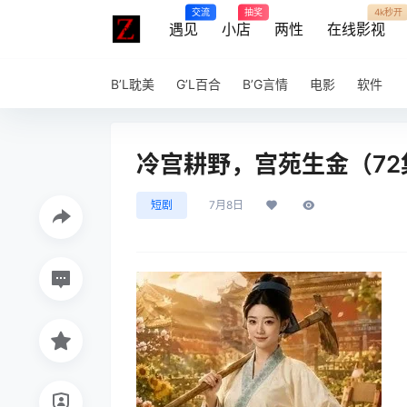
交流
抽奖
4k秒开
遇见
小店
两性
在线影视
B’L耽美
G’L百合
B’G言情
电影
软件
冷宫耕野，宫苑生金（72集）
短剧
7月8日