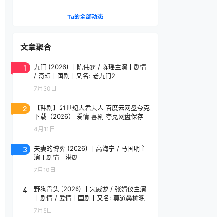
（70集）AI短剧 (2026)
Ta的全部动态
文章聚合
1
九门 (2026) 丨陈伟霆 / 陈瑶主演丨剧情
/ 奇幻丨国剧丨又名: 老九门2
7月30日
2
【韩剧】21世纪大君夫人 百度云网盘夸克
下载（2026） 爱情 喜剧 夸克网盘保存
4月11日
3
夫妻的博弈 (2026) 丨高海宁 / 马国明主
演丨剧情丨港剧
7月10日
4
野狗骨头 (2026) 丨宋威龙 / 张婧仪主演
丨剧情 / 爱情丨国剧丨又名: 莫道桑榆晚
7月5日