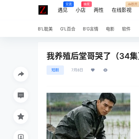
交流
抽奖
4k秒开
遇见
小店
两性
在线影视
B’L耽美
G’L百合
B’G言情
电影
软件
我养殖后堂哥哭了（34集）A
短剧
7月8日