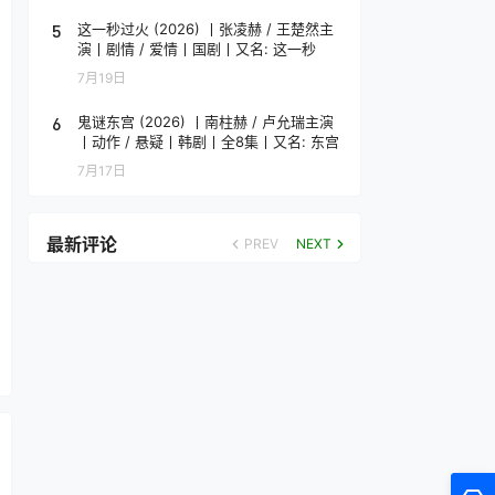
5
这一秒过火 (2026) 丨张凌赫 / 王楚然主
演丨剧情 / 爱情丨国剧丨又名: 这一秒
7月19日
6
鬼谜东宫 (2026) 丨南柱赫 / 卢允瑞主演
丨动作 / 悬疑丨韩剧丨全8集丨又名: 东宫
7月17日
最新评论
PREV
NEXT