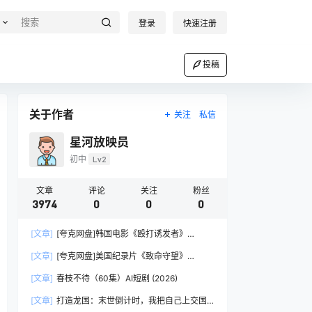
登录
快速注册
投稿
关于作者
关注
私信
星河放映员
初中
Lv2
文章
评论
关注
粉丝
3974
0
0
0
[文章]
[夸克网盘]韩国电影《殴打诱发者》
（2006）剧情 / 惊悚 / 恐怖 豆瓣6.8
[文章]
[夸克网盘]美国纪录片《致命守望》
（2025）
[文章]
春枝不待（60集）AI短剧 (2026)
[文章]
打造龙国：末世倒计时，我把自己上交国