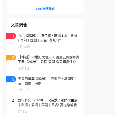
家（61集）漫剧 (2026)
Ta的全部动态
文章聚合
1
九门 (2026) 丨陈伟霆 / 陈瑶主演丨剧情
/ 奇幻丨国剧丨又名: 老九门2
7月30日
2
【韩剧】21世纪大君夫人 百度云网盘夸克
下载（2026） 爱情 喜剧 夸克网盘保存
4月11日
3
夫妻的博弈 (2026) 丨高海宁 / 马国明主
演丨剧情丨港剧
7月10日
4
野狗骨头 (2026) 丨宋威龙 / 张婧仪主演
丨剧情 / 爱情丨国剧丨又名: 莫道桑榆晚
7月5日