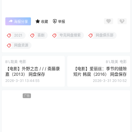
海报分享
收藏
举报
2021
喜剧
夸克网盘搜索
网盘俱乐部
网盘资源
B'L耽美
电影
B'L耽美
电影
【电影】外野之恋 / / / 斋藤康
【电影】爱丽丝：季节的缝隙
嘉（2013） 网盘保存
短片 韩腐（2016） 网盘保存
2026-3-31 13:44:55
2026-3-31 20:10:52
广告