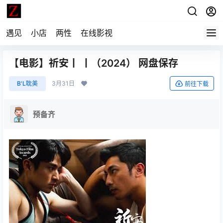
遇见
小店
两性
在线影视
【电影】祈安丨 丨（2024） 网盘保存
B'L耽美
3月31日
前往下载
预备齐