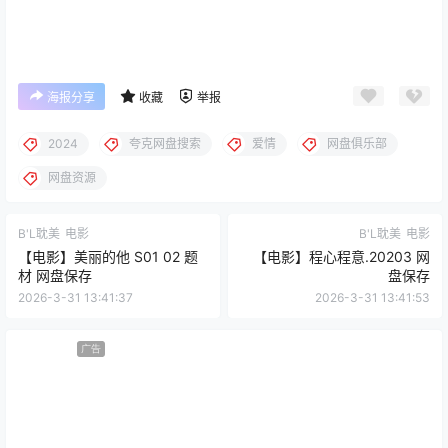
海报分享
收藏
举报
2024‎
夸克网盘搜索
爱情
网盘俱乐部
网盘资源
B'L耽美
电影
B'L耽美
电影
【电影】美丽的他 S01 02 题
【电影】程心程意.20203 网
材 网盘保存
盘保存
2026-3-31 13:41:37
2026-3-31 13:41:53
广告