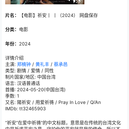
片名：
【电影】祈安丨 丨（2024） 网盘保存
分类：
电影
年份：
2024
详情介绍
主演
:
郑楠钟
/
黄礼丰
/
蔡承邑
类型:
剧情 / 爱情 / 同性
制片国家/地区:
中国台湾
语言:
汉语普通话
首播:
2024-05-20(中国台湾)
季数:
1
又名:
陽祈安 / 用爱祈祷 / Pray In Love / Qi’An
IMDb:
tt32465903
“祈安“在爱中祈祷”的中文标题，意思是在传统的台湾文化
中是祈求平安之意，守护你的平安就是我的使命。所以不