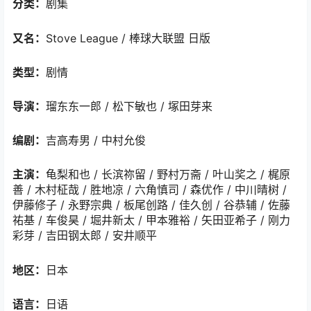
分类：
剧集
又名：
Stove League / 棒球大联盟 日版
类型：
剧情
导演：
瑠东东一郎 / 松下敏也 / 塚田芽来
编剧：
吉高寿男 / 中村允俊
主演：
龟梨和也 / 长滨祢留 / 野村万斋 / 叶山奖之 / 梶原
善 / 木村柾哉 / 胜地凉 / 六角慎司 / 森优作 / 中川晴树 /
伊藤修子 / 永野宗典 / 板尾创路 / 佳久创 / 谷恭辅 / 佐藤
祐基 / 车俊昊 / 堀井新太 / 甲本雅裕 / 矢田亚希子 / 刚力
彩芽 / 吉田钢太郎 / 安井顺平
地区：
日本
语言：
日语