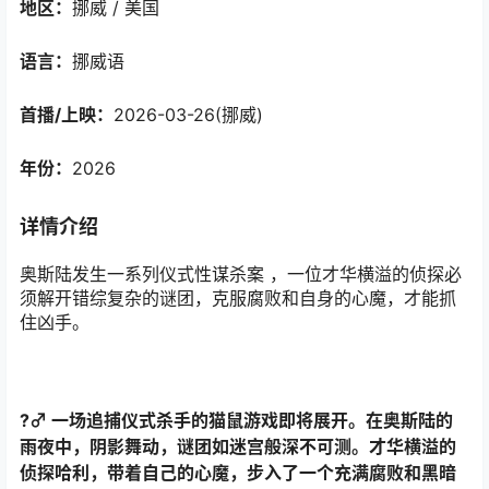
地区：
挪威 / 美国
语言：
挪威语
首播/上映：
2026-03-26(挪威)
年份：
2026
详情介绍
奥斯陆发生一系列仪式性谋杀案 ，一位才华横溢的侦探必
须解开错综复杂的谜团，克服腐败和自身的心魔，才能抓
住凶手。
?️‍♂️ 一场追捕仪式杀手的猫鼠游戏即将展开。在奥斯陆的
雨夜中，阴影舞动，谜团如迷宫般深不可测。才华横溢的
侦探哈利，带着自己的心魔，步入了一个充满腐败和黑暗