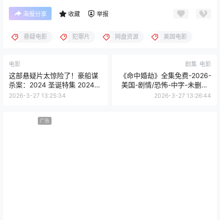
海报分享
收藏
举报
悬疑电影
犯罪片
网盘资源
美国电影
电影
剧集
电影
这部悬疑片太惊险了！豪船谋
《命中婚劫》全集免费-2026-
杀案：2024 圣诞特集 2024
美国-剧情/恐怖-中字-未删减-
英国 央视中字
限时转存[夸克网盘]
2026-3-27 13:25:34
2026-3-27 13:26:44
广告