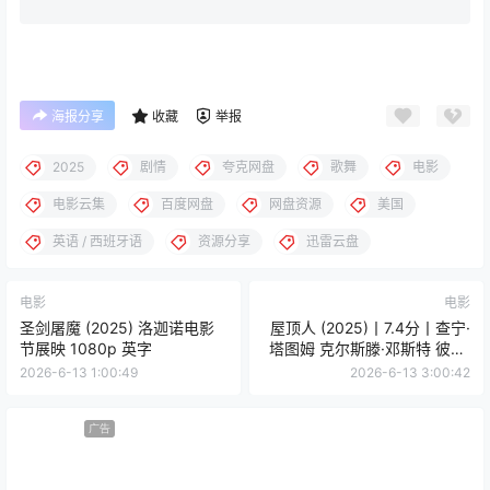
海报分享
收藏
举报
2025
剧情
夸克网盘
歌舞
电影
电影云集
百度网盘
网盘资源
美国
英语 / 西班牙语
资源分享
迅雷云盘
电影
电影
圣剑屠魔 (2025) 洛迦诺电影
屋顶人 (2025)丨7.4分丨查宁·
节展映 1080p 英字
塔图姆 克尔斯滕·邓斯特 彼特·
丁拉基 勒凯斯·斯坦菲尔德 中
2026-6-13 1:00:49
2026-6-13 3:00:42
英字幕
广告