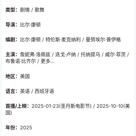
类型：
剧情 / 歌舞
导演：
比尔·康顿
编剧：
比尔·康顿 / 特伦斯·麦克纳利 / 曼努埃尔·普伊格
主演：
詹妮弗·洛佩兹 / 迭戈·卢纳 / 托纳提乌 / 威尔·菲茨 /
布鲁诺·比齐尔 / 更多…
地区：
美国
语言：
英语 / 西班牙语
首播/上映：
2025-01-23(圣丹斯电影节) / 2025-10-10(美
国)
年份：
2025