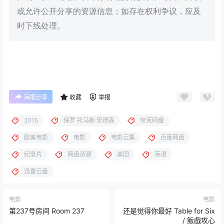
或允许公开分享的资源信息；如存在权利争议，应及
时下线处理。
海报分享
收藏
举报
2015
保罗·托马斯·安德森
夸克网盘
欧美电影
电影
电影云集
百度网盘
纪录片
网盘资源
美国
英语
迅雷云盘
电影
电影
第237号房间 Room 237
还是觉得你最好 Table for Six
/ 飯戲攻心