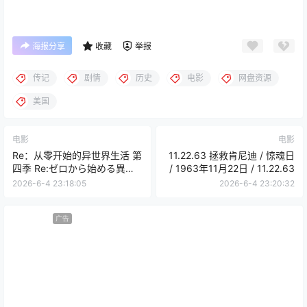
海报分享
收藏
举报
传记
剧情
历史
电影
网盘资源
美国
电影
电影
Re：从零开始的异世界生活 第
11.22.63 拯救肯尼迪 / 惊魂日
四季 Re:ゼロから始める異世
/ 1963年11月22日 / 11.22.63
界生活 4th Season 喪失編 /
2026-6-4 23:18:05
2026-6-4 23:20:32
Re:ゼロから始める異世界生活
4th Season 奪還編 / Re:ゼロ
から始める異世界生活 4th
广告
season