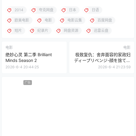
2014
夸克网盘
日本
日语
欧美电影
电影
电影云集
百度网盘
短片
纪录片
网盘资源
迅雷云盘
电影
电影
绝妙心灵 第二季 Brilliant
极致复仇：舍弃面容的家政妇
Minds Season 2
ディープリベンジ-顔を捨てた
家政婦- / Deep Revenge:
2026-6-4 20:44:25
2026-6-4 21:23:59
The Housekeeper Who
Threw Away Her Face
广告