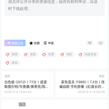
或允许公开分享的资源信息；如存在权利争议，应及
时下线处理。
海报分享
收藏
举报
剧情
悬疑
犯罪
电影
网盘资源
美国
电影
电影
白色蛙 (2012)丨7.1分丨波波·
家有恶夫 (1986)丨7.3分丨改
斯图尔特/岑勇康/黄荣亮/陈冲
编自欧·亨利原著《红酋长的赎
出演 英语中字
金》 冷门喜剧犯罪片推荐 英语
2026-6-4 13:00:43
2026-6-4 14:00:49
中字
广告