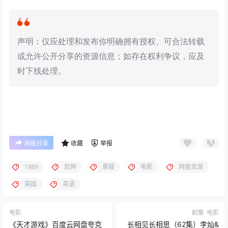
声明：仅应处理和发布你明确拥有授权、可合法转载
或允许公开分享的资源信息；如存在权利争议，应及
时下线处理。
海报分享
收藏
举报
1989
恐怖
悬疑
电影
网盘资源
英国
英语
电影
剧集
电影
《天才游戏》百度云网盘夸克
长相见长相思（62集）李灿&