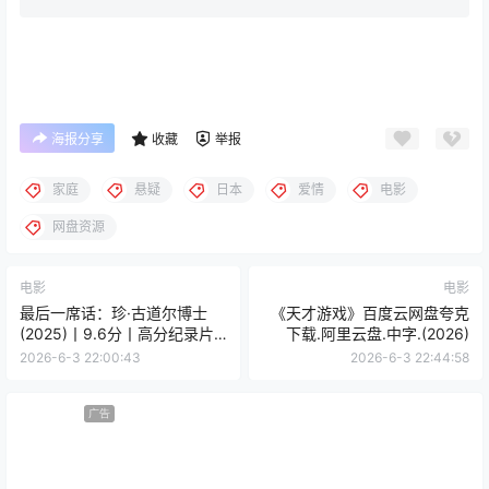
海报分享
收藏
举报
家庭
悬疑
日本
爱情
电影
网盘资源
电影
电影
最后一席话：珍·古道尔博士
《天才游戏》百度云网盘夸克
(2025)丨9.6分丨高分纪录片
下载.阿里云盘.中字.(2026)
推荐 英语中字
2026-6-3 22:00:43
2026-6-3 22:44:58
广告